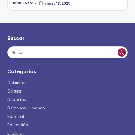
Jesus Rivera
marzo 17, 2025
Publicado
por
Buscar
Categorías
Columnas
Cultura
Deportes
Derechos Humanos
Editorial
Educación
El Clima