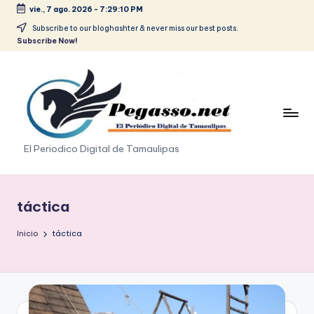
vie., 7 ago. 2026
-
7:29:10 PM
Saltar
Subscribe to our bloghashter & never miss our best posts.
Subscribe Now!
al
contenido
p
El Periodico Digital de Tamaulipas
e
g
táctica
a
Inicio
táctica
s
o
.
p