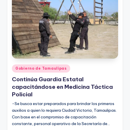
r
e
s
s
Publicado
Gobierno de Tamaulipas
en
Continúa Guardia Estatal
capacitándose en Medicina Táctica
Policial
-Se busca estar preparados para brindar los primeros
auxilios a quien lo requiera Ciudad Victoria, Tamaulipas.
Con base en el compromiso de capacitación
constante, personal operativo de la Secretaría de…