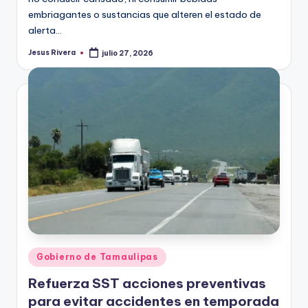
embriagantes o sustancias que alteren el estado de
alerta…
Jesus Rivera
julio 27, 2026
Publicado
por
Publicado
Gobierno de Tamaulipas
en
Refuerza SST acciones preventivas
para evitar accidentes en temporada