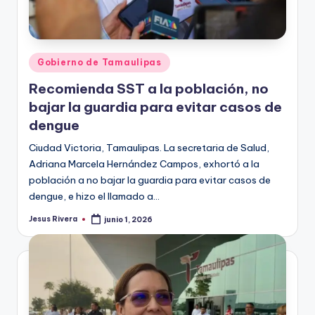
Publicado
Gobierno de Tamaulipas
en
Recomienda SST a la población, no
bajar la guardia para evitar casos de
dengue
Ciudad Victoria, Tamaulipas. La secretaria de Salud,
Adriana Marcela Hernández Campos, exhortó a la
población a no bajar la guardia para evitar casos de
dengue, e hizo el llamado a…
Jesus Rivera
junio 1, 2026
Publicado
por