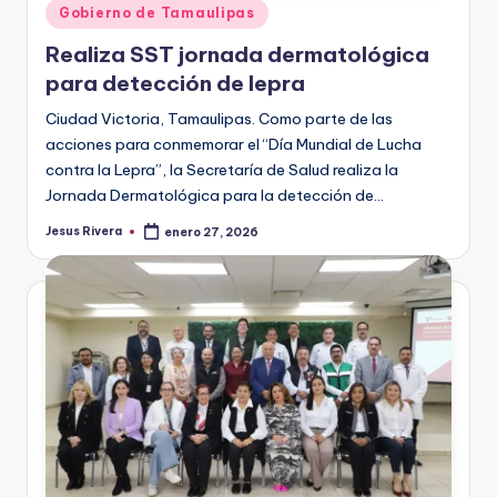
Publicado
Gobierno de Tamaulipas
en
Realiza SST jornada dermatológica
para detección de lepra
Ciudad Victoria, Tamaulipas. Como parte de las
acciones para conmemorar el “Día Mundial de Lucha
contra la Lepra”, la Secretaría de Salud realiza la
Jornada Dermatológica para la detección de…
Jesus Rivera
enero 27, 2026
Publicado
por