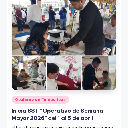
Publicado
Gobierno de Tamaulipas
en
Inicia SST “Operativo de Semana
Mayor 2026” del 1 al 5 de abril
-Ubica los módulos de atención médica y de urgencias