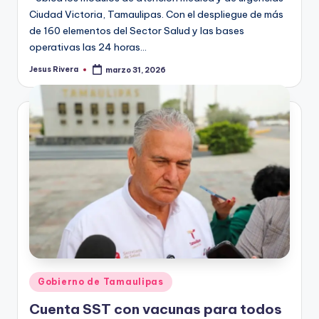
Ciudad Victoria, Tamaulipas. Con el despliegue de más
de 160 elementos del Sector Salud y las bases
operativas las 24 horas…
Jesus Rivera
marzo 31, 2026
Publicado
por
Publicado
Gobierno de Tamaulipas
en
Cuenta SST con vacunas para todos