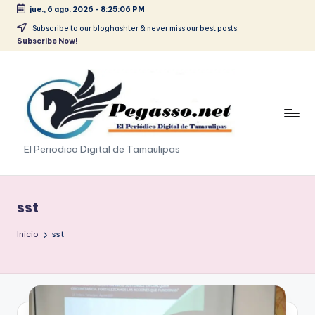
jue., 6 ago. 2026
-
8:25:07 PM
Saltar
Subscribe to our bloghashter & never miss our best posts.
Subscribe Now!
al
contenido
p
El Periodico Digital de Tamaulipas
e
g
sst
a
Inicio
sst
s
o
.
p