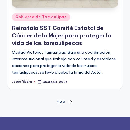
Publicado
Gobierno de Tamaulipas
en
Reinstala SST Comité Estatal de
Cáncer de la Mujer para proteger la
vida de las tamaulipecas
Ciudad Victoria, Tamaulipas. Bajo una coordinación
interinstitucional que trabaja con voluntad y establece
acciones para proteger la vida de las mujeres
tamaulipecas, se llevó a cabo la firma del Acta…
Jesus Rivera
enero 24, 2026
Publicado
por
Paginación
1
2
3
SIGUIENTE
PÁGINA
de
entradas