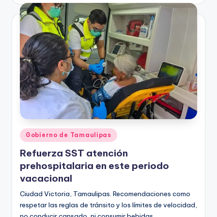
por
Publicado
Gobierno de Tamaulipas
en
Refuerza SST atención
prehospitalaria en este periodo
vacacional
Ciudad Victoria, Tamaulipas. Recomendaciones como
respetar las reglas de tránsito y los límites de velocidad,
no conducir cansado, ni consumir bebidas