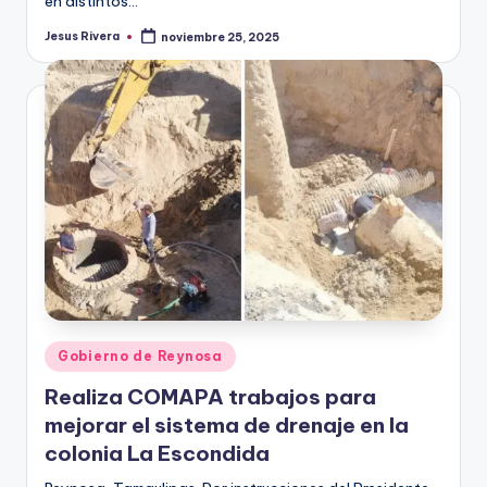
en distintos…
Jesus Rivera
noviembre 25, 2025
Publicado
por
Publicado
Gobierno de Reynosa
en
Realiza COMAPA trabajos para
mejorar el sistema de drenaje en la
colonia La Escondida