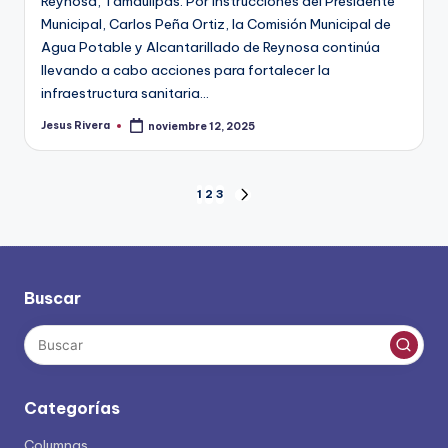
Reynosa, Tamaulipas. Por instrucciones del Presidente
Municipal, Carlos Peña Ortiz, la Comisión Municipal de
Agua Potable y Alcantarillado de Reynosa continúa
llevando a cabo acciones para fortalecer la
infraestructura sanitaria…
Jesus Rivera
noviembre 12, 2025
Publicado
por
Paginación
1
2
3
SIGUIENTE
PÁGINA
de
entradas
Buscar
Categorías
Columnas