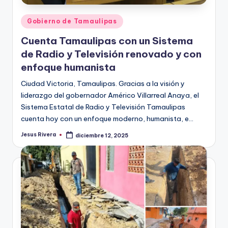
Publicado
Gobierno de Tamaulipas
en
Cuenta Tamaulipas con un Sistema
de Radio y Televisión renovado y con
enfoque humanista
Ciudad Victoria, Tamaulipas. Gracias a la visión y
liderazgo del gobernador Américo Villarreal Anaya, el
Sistema Estatal de Radio y Televisión Tamaulipas
cuenta hoy con un enfoque moderno, humanista, e…
Jesus Rivera
diciembre 12, 2025
Publicado
por