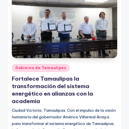
r
e
s
s
Publicado
Gobierno de Tamaulipas
en
Fortalece Tamaulipas la
transformación del sistema
energético en alianzas con la
academia
Ciudad Victoria, Tamaulipas. Con el impulso de la visión
humanista del gobernador Américo Villarreal Anaya,
para transformar el sistema energético de Tamaulipas,