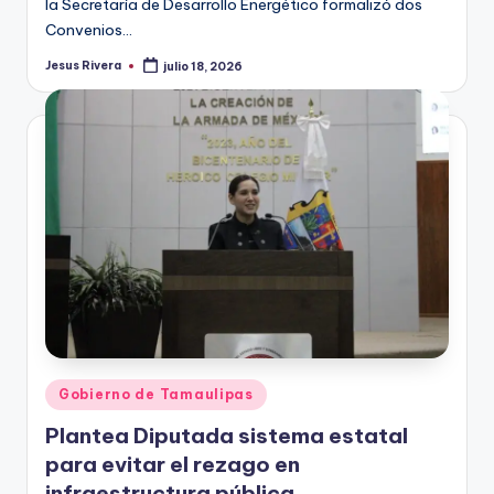
la Secretaría de Desarrollo Energético formalizó dos
Convenios…
Jesus Rivera
julio 18, 2026
Publicado
por
Publicado
Gobierno de Tamaulipas
en
Plantea Diputada sistema estatal
para evitar el rezago en
infraestructura pública