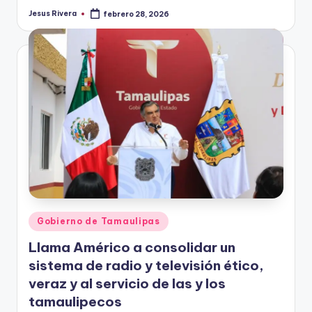
Jesus Rivera
febrero 28, 2026
Publicado
por
Publicado
Gobierno de Tamaulipas
en
Llama Américo a consolidar un
sistema de radio y televisión ético,
veraz y al servicio de las y los
tamaulipecos