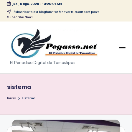
jue., 6 ago. 2026
-
10:20:02 AM
Saltar
Subscribe to our bloghashter & never miss our best posts.
Subscribe Now!
al
contenido
p
El Periodico Digital de Tamaulipas
e
g
sistema
a
Inicio
sistema
s
o
.
p