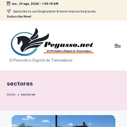
lun., 10 ago. 2026
-
1:39:16 AM
Saltar
Subscribe to our bloghashter & never miss our best posts.
Subscribe Now!
al
contenido
p
El Periodico Digital de Tamaulipas
e
g
sectores
a
Inicio
sectores
s
o
.
p