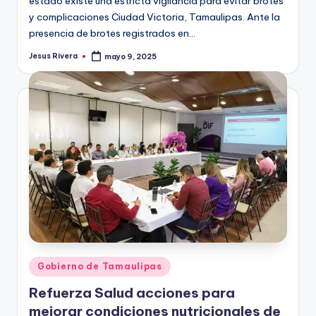
estado existe una estricta vigilancia para evitar brotes
y complicaciones Ciudad Victoria, Tamaulipas. Ante la
presencia de brotes registrados en…
Jesus Rivera
mayo 9, 2025
Publicado
por
Publicado
Gobierno de Tamaulipas
en
Refuerza Salud acciones para
mejorar condiciones nutricionales de