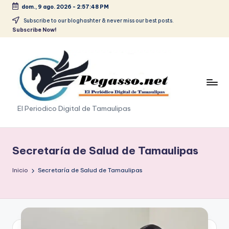
dom., 9 ago. 2026
-
2:57:49 PM
Saltar
Subscribe to our bloghashter & never miss our best posts.
Subscribe Now!
al
contenido
p
El Periodico Digital de Tamaulipas
e
g
Secretaría de Salud de Tamaulipas
a
Inicio
Secretaría de Salud de Tamaulipas
s
o
.
p