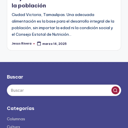
la población
Ciudad Victoria, Tamaulipas. Una adecuada
alimentación es la base para el desarrollo integral de la
población, sin importar la edad ni la condición social y
el Consejo Estatal de Nutrición…
Jesus Rivera
marzo 14, 2025
Publicado
por
Buscar
Categorías
Columnas
Cultura