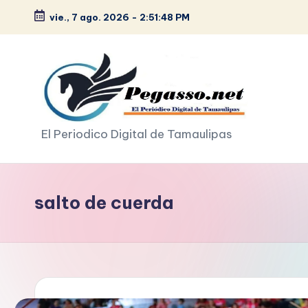
vie., 7 ago. 2026
-
2:51:49 PM
Saltar
al
contenido
p
El Periodico Digital de Tamaulipas
e
g
salto de cuerda
a
s
o