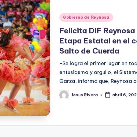
Publicado
Gobierno de Reynosa
en
Felicita DIF Reynosa
Etapa Estatal en el 
Salto de Cuerda
-Se logra el primer lugar en t
entusiasmo y orgullo, el Siste
Garza, informa que, Reynosa o
Jesus Rivera
abril 6, 20
Publicado
por