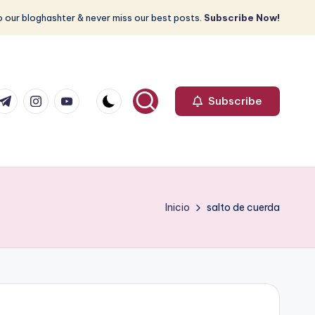
 our bloghashter & never miss our best posts.
Subscribe Now!
com
r.com
.me
instagram.com
youtube.com
Subscribe
Inicio
salto de cuerda