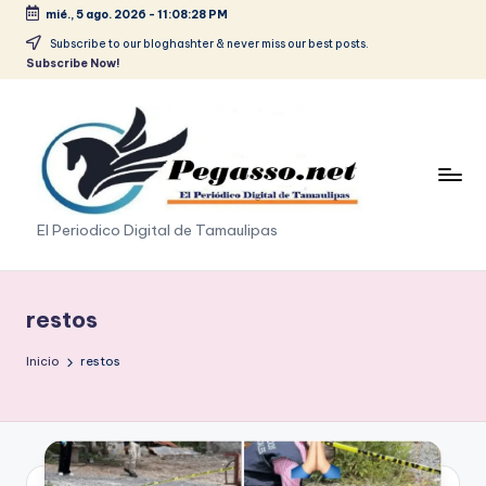
mié., 5 ago. 2026
-
11:08:30 PM
Saltar
Subscribe to our bloghashter & never miss our best posts.
Subscribe Now!
al
contenido
p
El Periodico Digital de Tamaulipas
e
g
restos
a
Inicio
restos
s
o
.
p