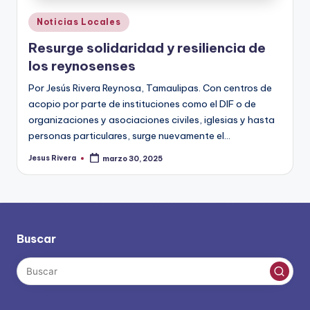
Publicado
Noticias Locales
en
Resurge solidaridad y resiliencia de
los reynosenses
Por Jesús Rivera Reynosa, Tamaulipas. Con centros de
acopio por parte de instituciones como el DIF o de
organizaciones y asociaciones civiles, iglesias y hasta
personas particulares, surge nuevamente el…
Jesus Rivera
marzo 30, 2025
Publicado
por
Buscar