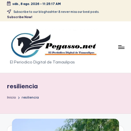
sáb., 8 ago. 2026
-
11:25:17 AM
Saltar
Subscribe to our bloghashter & never miss our best posts.
Subscribe Now!
al
contenido
p
El Periodico Digital de Tamaulipas
e
g
resiliencia
a
Inicio
resiliencia
s
o
.
p