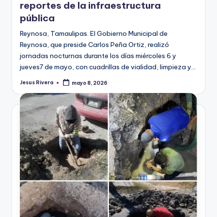
reportes de la infraestructura
pública
Reynosa, Tamaulipas. El Gobierno Municipal de
Reynosa, que preside Carlos Peña Ortiz, realizó
jornadas nocturnas durante los días miércoles 6 y
jueves7 de mayo, con cuadrillas de vialidad, limpieza y…
Jesus Rivera
mayo 8, 2026
Publicado
por