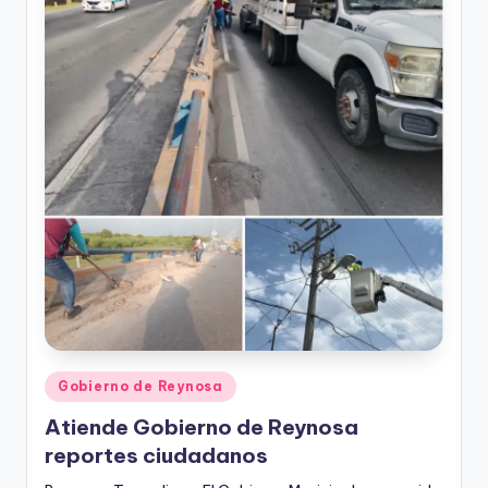
r
e
s
s
Publicado
Gobierno de Reynosa
en
Atiende Gobierno de Reynosa
reportes ciudadanos