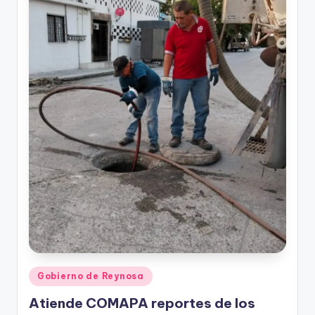
Publicado
Gobierno de Reynosa
en
Atiende COMAPA reportes de los