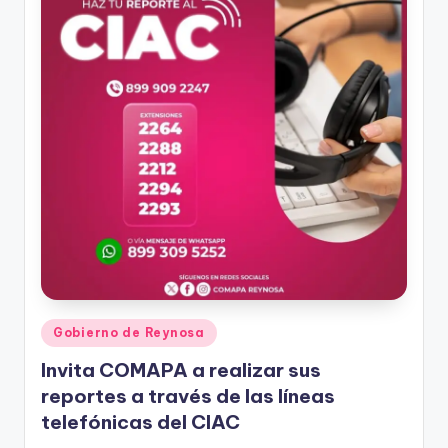
Publicado
Gobierno de Reynosa
en
Invita COMAPA a realizar sus
reportes a través de las líneas
telefónicas del CIAC