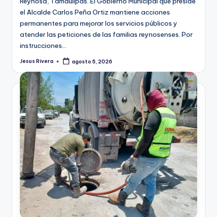
Reynosa, Tamaulipas. El Gobierno Municipal que preside
el Alcalde Carlos Peña Ortiz mantiene acciones
permanentes para mejorar los servicios públicos y
atender las peticiones de las familias reynosenses. Por
instrucciones…
Jesus Rivera
agosto 5, 2026
Publicado
por