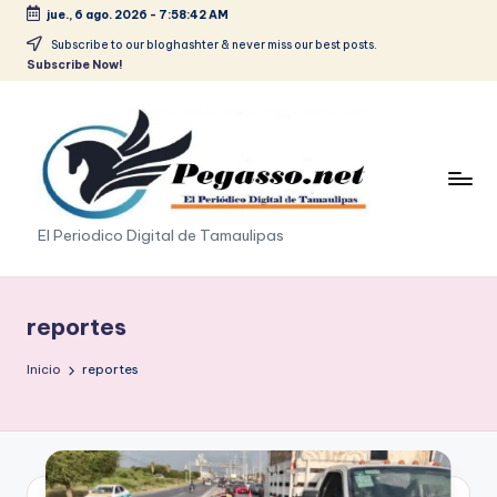
jue., 6 ago. 2026
-
7:58:44 AM
Saltar
Subscribe to our bloghashter & never miss our best posts.
Subscribe Now!
al
contenido
p
El Periodico Digital de Tamaulipas
e
g
reportes
a
Inicio
reportes
s
o
.
p