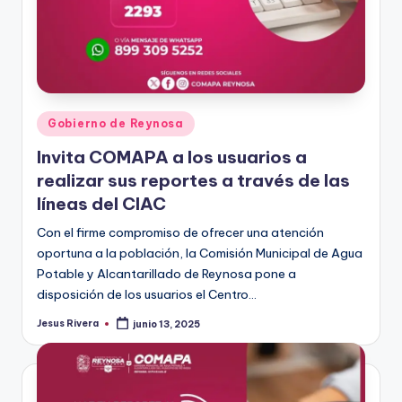
Publicado
Gobierno de Reynosa
en
Invita COMAPA a los usuarios a
realizar sus reportes a través de las
líneas del CIAC
Con el firme compromiso de ofrecer una atención
oportuna a la población, la Comisión Municipal de Agua
Potable y Alcantarillado de Reynosa pone a
disposición de los usuarios el Centro…
Jesus Rivera
junio 13, 2025
Publicado
por