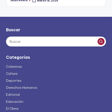
Jesus Rivera
marzo 18, 2025
Publicado
por
Buscar
Categorías
Columnas
Cultura
Deportes
Derechos Humanos
Editorial
Educación
El Clima