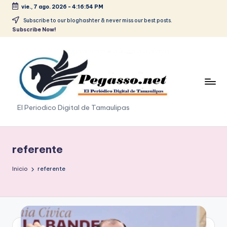
vie., 7 ago. 2026
-
4:16:54 PM
Saltar
Subscribe to our bloghashter & never miss our best posts.
Subscribe Now!
al
contenido
p
El Periodico Digital de Tamaulipas
e
g
referente
a
Inicio
referente
s
o
.
p