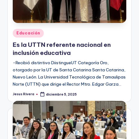
Publicado
Educación
en
Es la UTTN referente nacional en
inclusión educativa
-Recibió distintivo DiistingueUT Categoría Oro,
otorgado por la UT de Santa Catarina Santa Catarina,
Nuevo León. La Universidad Tecnológica de Tamaulipas
Norte (UTTN) que dirige el Rector Mtro. Edgar Garza…
Jesus Rivera
diciembre 5, 2025
Publicado
por