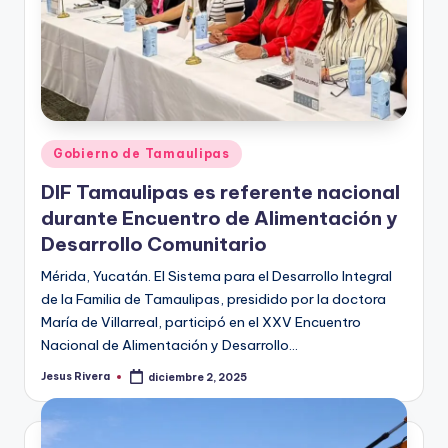
Publicado
Gobierno de Tamaulipas
en
DIF Tamaulipas es referente nacional
durante Encuentro de Alimentación y
Desarrollo Comunitario
Mérida, Yucatán. El Sistema para el Desarrollo Integral
de la Familia de Tamaulipas, presidido por la doctora
María de Villarreal, participó en el XXV Encuentro
Nacional de Alimentación y Desarrollo…
Jesus Rivera
diciembre 2, 2025
Publicado
por