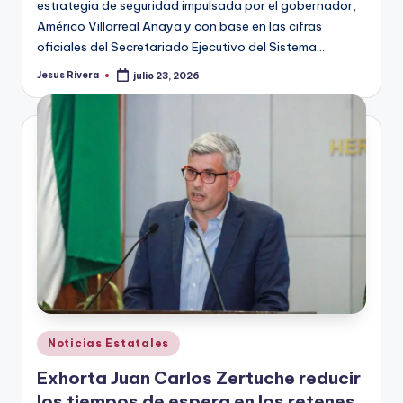
estrategia de seguridad impulsada por el gobernador,
Américo Villarreal Anaya y con base en las cifras
oficiales del Secretariado Ejecutivo del Sistema…
Jesus Rivera
julio 23, 2026
Publicado
por
Publicado
Noticias Estatales
en
Exhorta Juan Carlos Zertuche reducir
los tiempos de espera en los retenes