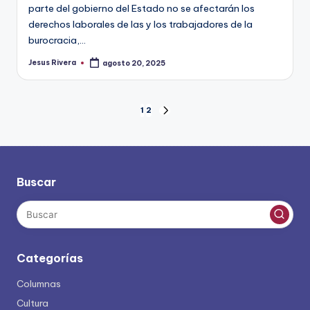
parte del gobierno del Estado no se afectarán los
derechos laborales de las y los trabajadores de la
burocracia,…
Jesus Rivera
agosto 20, 2025
Publicado
por
Paginación
1
2
SIGUIENTE
PÁGINA
de
entradas
Buscar
Categorías
Columnas
Cultura