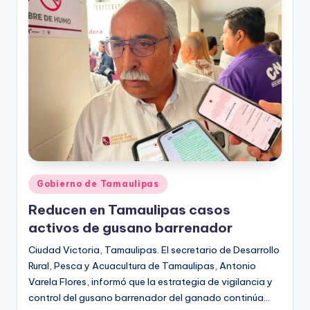
r
e
s
s
Publicado
Gobierno de Tamaulipas
en
Reducen en Tamaulipas casos
activos de gusano barrenador
Ciudad Victoria, Tamaulipas. El secretario de Desarrollo
Rural, Pesca y Acuacultura de Tamaulipas, Antonio
Varela Flores, informó que la estrategia de vigilancia y
control del gusano barrenador del ganado continúa…