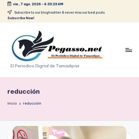
vie., 7 ago. 2026
-
4:33:24 AM
Saltar
Subscribe to our bloghashter & never miss our best posts.
Subscribe Now!
al
contenido
p
El Periodico Digital de Tamaulipas
e
g
reducción
a
Inicio
reducción
s
o
.
p