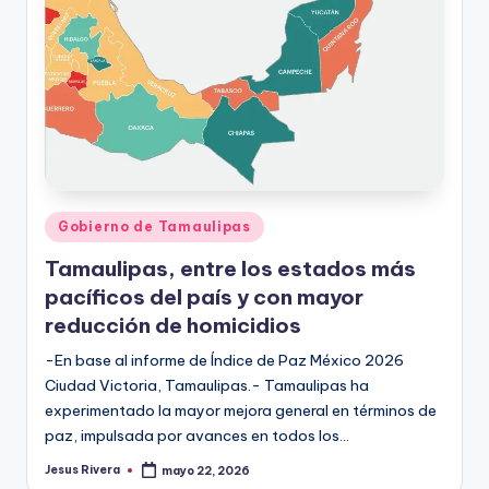
Publicado
Gobierno de Tamaulipas
en
Tamaulipas, entre los estados más
pacíficos del país y con mayor
reducción de homicidios
-En base al informe de Índice de Paz México 2026
Ciudad Victoria, Tamaulipas.- Tamaulipas ha
experimentado la mayor mejora general en términos de
paz, impulsada por avances en todos los…
Jesus Rivera
mayo 22, 2026
Publicado
por