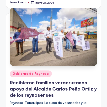
Jesus Rivera
mayo 21, 2026
Publicado
por
Publicado
Gobierno de Reynosa
en
Recibieron familias veracruzanas
apoyo del Alcalde Carlos Peña Ortiz y
de los reynosenses
Reynosa, Tamaulipas. La suma de voluntades y la