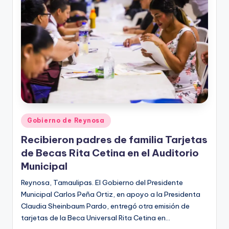
r
e
s
s
Publicado
Gobierno de Reynosa
en
Recibieron padres de familia Tarjetas
de Becas Rita Cetina en el Auditorio
Municipal
Reynosa, Tamaulipas. El Gobierno del Presidente
Municipal Carlos Peña Ortiz, en apoyo a la Presidenta
Claudia Sheinbaum Pardo, entregó otra emisión de
tarjetas de la Beca Universal Rita Cetina en…