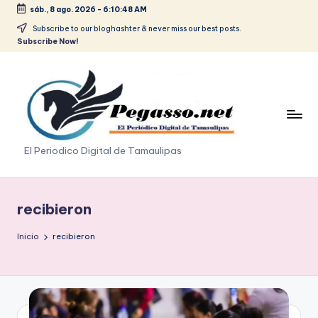
sáb., 8 ago. 2026
-
6:10:49 AM
Saltar
Subscribe to our bloghashter & never miss our best posts.
Subscribe Now!
al
contenido
p
El Periodico Digital de Tamaulipas
e
g
recibieron
a
Inicio
recibieron
s
o
.
p