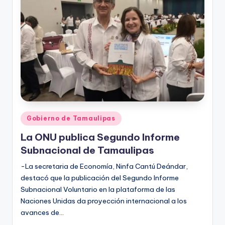
r
e
s
s
Publicado
Gobierno de Tamaulipas
en
La ONU publica Segundo Informe
Subnacional de Tamaulipas
-La secretaria de Economía, Ninfa Cantú Deándar,
destacó que la publicación del Segundo Informe
Subnacional Voluntario en la plataforma de las
Naciones Unidas da proyección internacional a los
avances de…