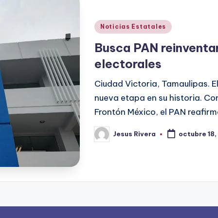
Publicado
Noticias Estatales
en
Busca PAN reinventa
electorales
Ciudad Victoria, Tamaulipas. E
nueva etapa en su historia. Co
Frontón México, el PAN reafi
Jesus Rivera
octubre 18
Publicado
por