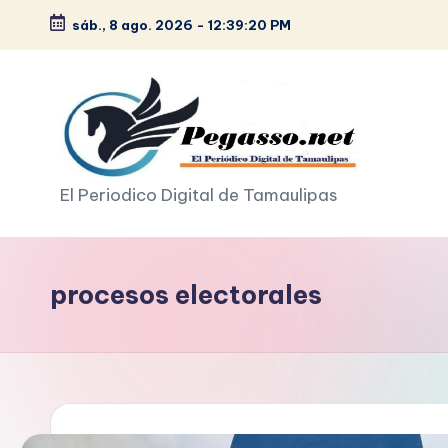
sáb., 8 ago. 2026
-
12:39:20 PM
Saltar
al
contenido
p
El Periodico Digital de Tamaulipas
e
g
procesos electorales
a
s
o