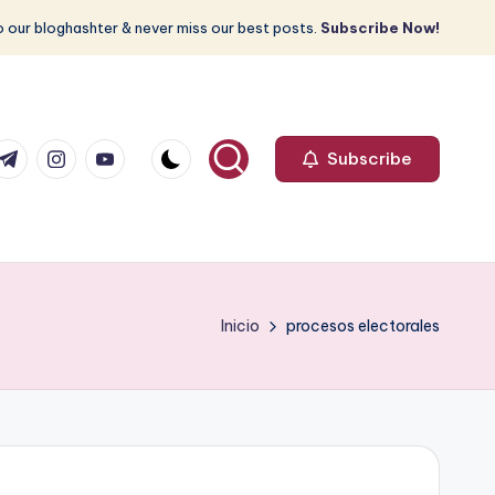
 our bloghashter & never miss our best posts.
Subscribe Now!
com
r.com
.me
instagram.com
youtube.com
Subscribe
Inicio
procesos electorales