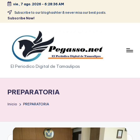
vie., 7 ago. 2026
-
6:28:37 AM
Saltar
Subscribe to our bloghashter & never miss our best posts.
Subscribe Now!
al
contenido
p
El Periodico Digital de Tamaulipas
e
g
PREPARATORIA
a
Inicio
PREPARATORIA
s
o
.
p