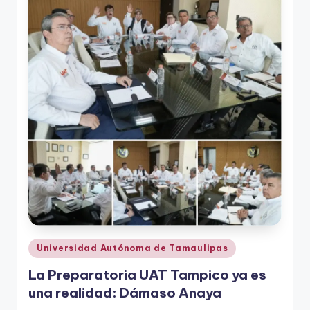
r
e
s
s
Publicado
Universidad Autónoma de Tamaulipas
en
La Preparatoria UAT Tampico ya es
una realidad: Dámaso Anaya