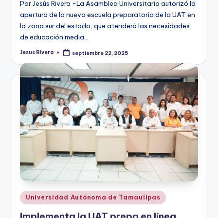
Por Jesús Rivera -La Asamblea Universitaria autorizó la
apertura de la nueva escuela preparatoria de la UAT en
la zona sur del estado, que atenderá las necesidades
de educación media…
Jesus Rivera
septiembre 22, 2025
Publicado
por
Publicado
Universidad Autónoma de Tamaulipas
en
Implementa la UAT prepa en línea