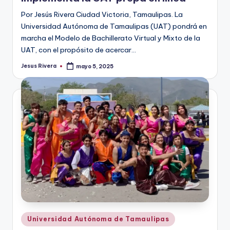
Por Jesús Rivera Ciudad Victoria, Tamaulipas. La
Universidad Autónoma de Tamaulipas (UAT) pondrá en
marcha el Modelo de Bachillerato Virtual y Mixto de la
UAT, con el propósito de acercar…
Jesus Rivera
mayo 5, 2025
Publicado
por
Publicado
Universidad Autónoma de Tamaulipas
en