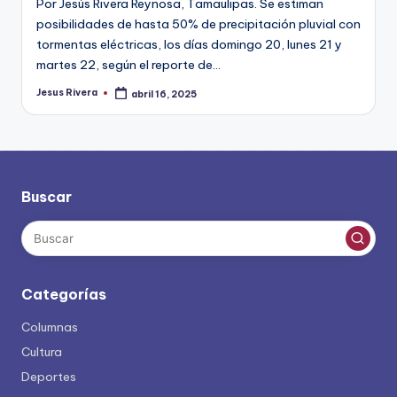
Por Jesús Rivera Reynosa, Tamaulipas. Se estiman
posibilidades de hasta 50% de precipitación pluvial con
tormentas eléctricas, los días domingo 20, lunes 21 y
martes 22, según el reporte de…
Jesus Rivera
abril 16, 2025
Publicado
por
Buscar
Categorías
Columnas
Cultura
Deportes