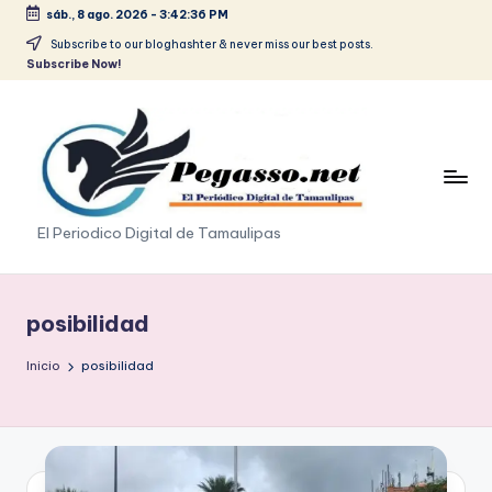
sáb., 8 ago. 2026
-
3:42:37 PM
Saltar
Subscribe to our bloghashter & never miss our best posts.
Subscribe Now!
al
contenido
p
El Periodico Digital de Tamaulipas
e
g
posibilidad
a
Inicio
posibilidad
s
o
.
p