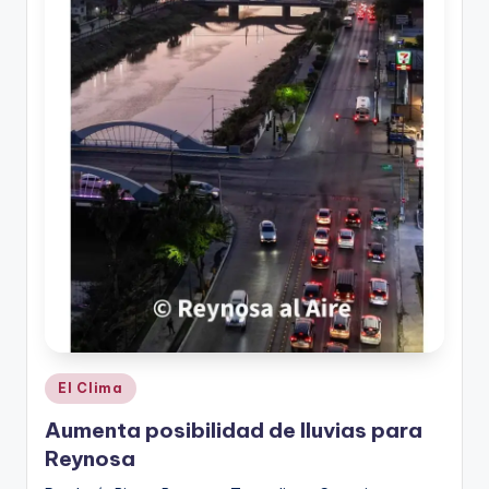
Publicado
El Clima
en
Aumenta posibilidad de lluvias para
Reynosa