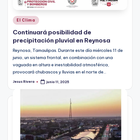
Publicado
El Clima
en
Continuará posibilidad de
precipitación pluvial en Reynosa
Reynosa, Tamaulipas. Durante este día miércoles 11 de
junio, un sistema frontal, en combinación con una
vaguada en altura e inestabilidad atmosférica,
provocará chubascos y lluvias en el norte de…
Jesus Rivera
junio 11, 2025
Publicado
por