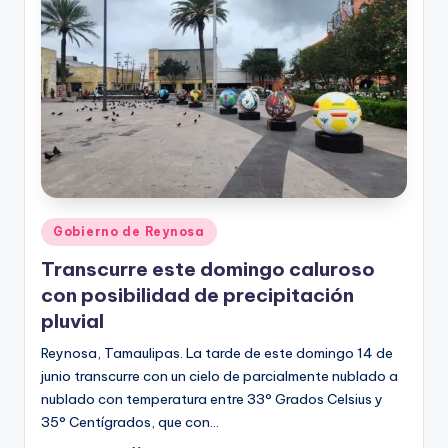
r
e
s
s
Publicado
Gobierno de Reynosa
en
Transcurre este domingo caluroso
con posibilidad de precipitación
pluvial
Reynosa, Tamaulipas. La tarde de este domingo 14 de
junio transcurre con un cielo de parcialmente nublado a
nublado con temperatura entre 33° Grados Celsius y
35° Centígrados, que con…