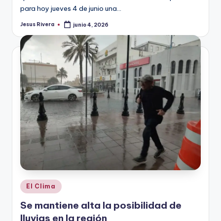
para hoy jueves 4 de junio una…
Jesus Rivera
junio 4, 2026
Publicado
por
Publicado
El Clima
en
Se mantiene alta la posibilidad de
lluvias en la región