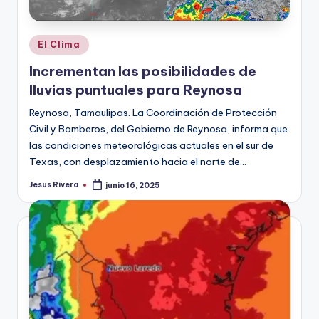
Publicado
El Clima
en
Incrementan las posibilidades de
lluvias puntuales para Reynosa
Reynosa, Tamaulipas. La Coordinación de Protección
Civil y Bomberos, del Gobierno de Reynosa, informa que
las condiciones meteorológicas actuales en el sur de
Texas, con desplazamiento hacia el norte de…
Jesus Rivera
junio 16, 2025
Publicado
por