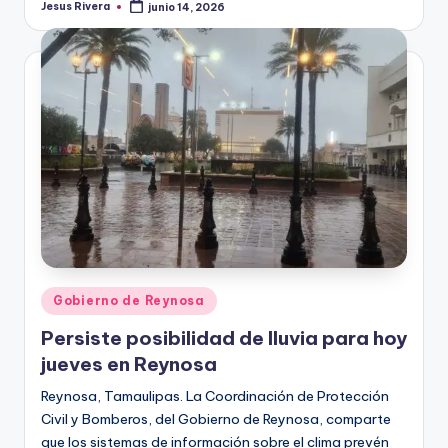
Jesus Rivera
junio 14, 2026
Publicado
por
Publicado
Gobierno de Reynosa
en
Persiste posibilidad de lluvia para hoy
jueves en Reynosa
Reynosa, Tamaulipas. La Coordinación de Protección
Civil y Bomberos, del Gobierno de Reynosa, comparte
que los sistemas de información sobre el clima prevén