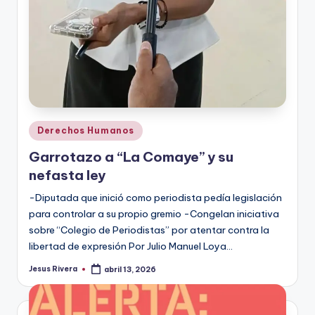
Publicado
Derechos Humanos
en
Garrotazo a “La Comaye” y su
nefasta ley
-Diputada que inició como periodista pedía legislación
para controlar a su propio gremio -Congelan iniciativa
sobre “Colegio de Periodistas” por atentar contra la
libertad de expresión Por Julio Manuel Loya…
Jesus Rivera
abril 13, 2026
Publicado
por