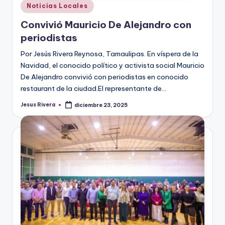
Publicado
Noticias Locales
en
Convivió Mauricio De Alejandro con
periodistas
Por Jesús Rivera Reynosa, Tamaulipas. En víspera de la
Navidad, el conocido político y activista social Mauricio
De Alejandro convivió con periodistas en conocido
restaurant de la ciudad.El representante de…
Jesus Rivera
diciembre 23, 2025
Publicado
por