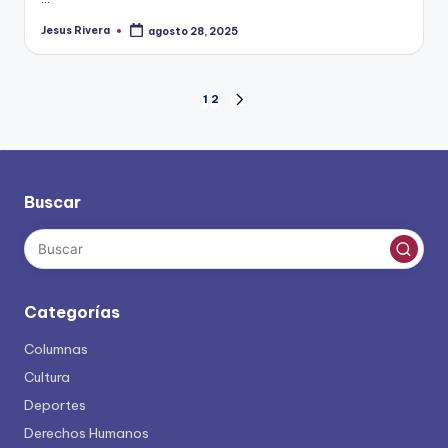
Jesus Rivera
agosto 28, 2025
Publicado
por
Paginación
1
2
SIGUIENTE
PÁGINA
de
entradas
Buscar
Categorías
Columnas
Cultura
Deportes
Derechos Humanos