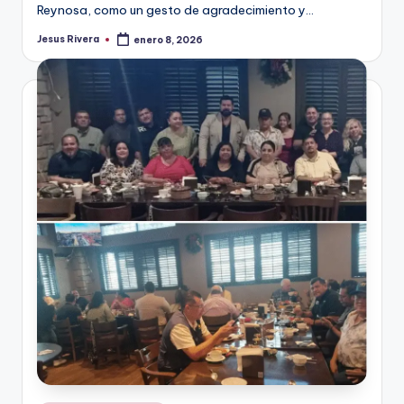
Reynosa, como un gesto de agradecimiento y…
Jesus Rivera
enero 8, 2026
Publicado
por