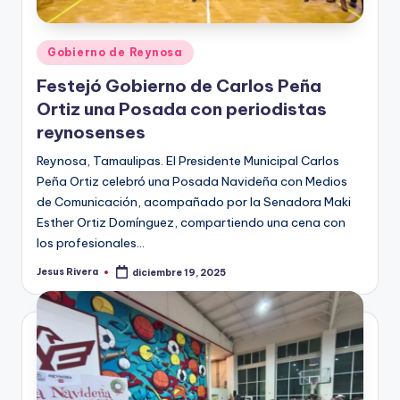
Publicado
Gobierno de Reynosa
en
Festejó Gobierno de Carlos Peña
Ortiz una Posada con periodistas
reynosenses
Reynosa, Tamaulipas. El Presidente Municipal Carlos
Peña Ortiz celebró una Posada Navideña con Medios
de Comunicación, acompañado por la Senadora Maki
Esther Ortiz Domínguez, compartiendo una cena con
los profesionales…
Jesus Rivera
diciembre 19, 2025
Publicado
por