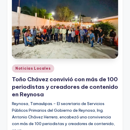
r
e
s
s
Publicado
Noticias Locales
en
Toño Chávez convivió con más de 100
periodistas y creadores de contenido
en Reynosa
Reynosa, Tamaulipas.– El secretario de Servicios
Públicos Primarios del Gobierno de Reynosa, Ing.
Antonio Chávez Herrera, encabezó una convivencia
con más de 100 periodistas y creadores de contenido,