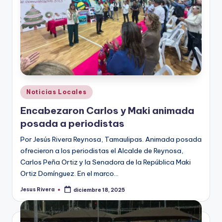
Publicado
Noticias Locales
en
Encabezaron Carlos y Maki animada
posada a periodistas
Por Jesús Rivera Reynosa, Tamaulipas. Animada posada
ofrecieron a los periodistas el Alcalde de Reynosa,
Carlos Peña Ortiz y la Senadora de la República Maki
Ortiz Domínguez. En el marco…
Jesus Rivera
diciembre 18, 2025
Publicado
por