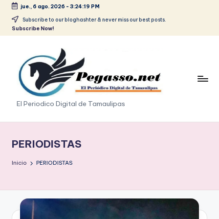
jue., 6 ago. 2026
-
3:24:21 PM
Saltar
Subscribe to our bloghashter & never miss our best posts.
Subscribe Now!
al
contenido
p
El Periodico Digital de Tamaulipas
e
g
PERIODISTAS
a
Inicio
PERIODISTAS
s
o
.
p