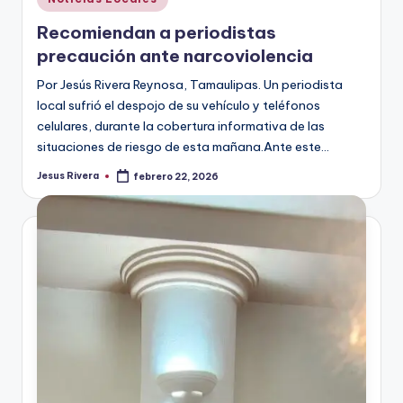
en
Recomiendan a periodistas
precaución ante narcoviolencia
Por Jesús Rivera Reynosa, Tamaulipas. Un periodista
local sufrió el despojo de su vehículo y teléfonos
celulares, durante la cobertura informativa de las
situaciones de riesgo de esta mañana.Ante este…
Jesus Rivera
febrero 22, 2026
Publicado
por