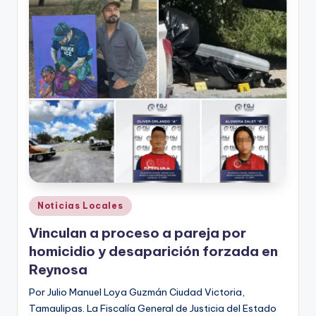
r
e
s
s
Publicado
Noticias Locales
en
Vinculan a proceso a pareja por
homicidio y desaparición forzada en
Reynosa
Por Julio Manuel Loya Guzmán Ciudad Victoria,
Tamaulipas. La Fiscalía General de Justicia del Estado