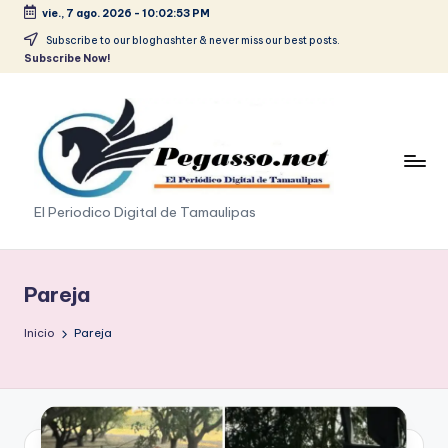
vie., 7 ago. 2026
-
10:02:53 PM
Saltar
Subscribe to our bloghashter & never miss our best posts.
Subscribe Now!
al
contenido
p
El Periodico Digital de Tamaulipas
e
g
Pareja
a
Inicio
Pareja
s
o
.
p