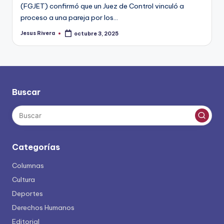
(FGJET) confirmó que un Juez de Control vinculó a
proceso a una pareja por los…
Jesus Rivera
octubre 3, 2025
Publicado
por
Buscar
Categorías
Columnas
Cultura
Deportes
Derechos Humanos
Editorial