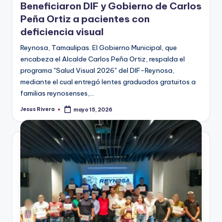
Beneficiaron DIF y Gobierno de Carlos
Peña Ortiz a pacientes con
deficiencia visual
Reynosa, Tamaulipas. El Gobierno Municipal, que
encabeza el Alcalde Carlos Peña Ortiz, respalda el
programa "Salud Visual 2026" del DIF-Reynosa,
mediante el cual entregó lentes graduados gratuitos a
familias reynosenses,…
Jesus Rivera
mayo 15, 2026
Publicado
por