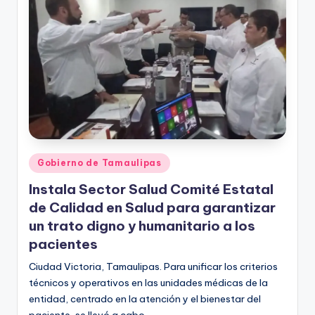
r
e
s
s
Publicado
Gobierno de Tamaulipas
en
Instala Sector Salud Comité Estatal
de Calidad en Salud para garantizar
un trato digno y humanitario a los
pacientes
Ciudad Victoria, Tamaulipas. Para unificar los criterios
técnicos y operativos en las unidades médicas de la
entidad, centrado en la atención y el bienestar del
paciente, se llevó a cabo…