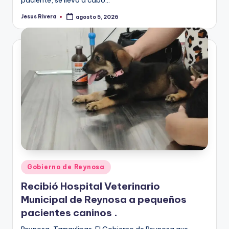
Jesus Rivera
agosto 5, 2026
Publicado
por
Publicado
Gobierno de Reynosa
en
Recibió Hospital Veterinario
Municipal de Reynosa a pequeños
pacientes caninos .