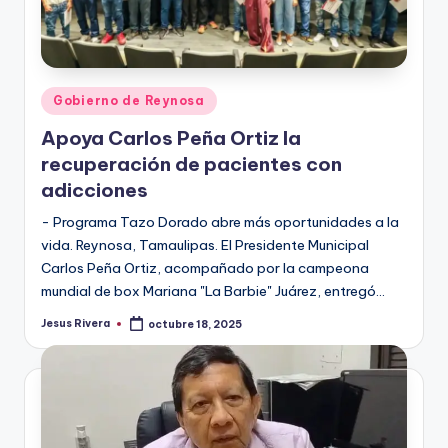
Publicado
Gobierno de Reynosa
en
Apoya Carlos Peña Ortiz la
recuperación de pacientes con
adicciones
- Programa Tazo Dorado abre más oportunidades a la
vida. Reynosa, Tamaulipas. El Presidente Municipal
Carlos Peña Ortiz, acompañado por la campeona
mundial de box Mariana "La Barbie" Juárez, entregó…
Jesus Rivera
octubre 18, 2025
Publicado
por