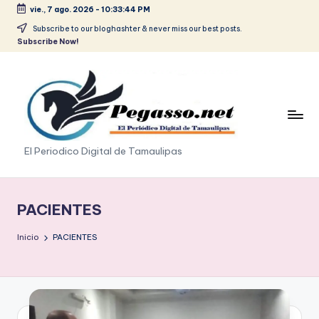
vie., 7 ago. 2026
-
10:33:45 PM
Saltar
Subscribe to our bloghashter & never miss our best posts.
Subscribe Now!
al
contenido
p
El Periodico Digital de Tamaulipas
e
g
PACIENTES
a
Inicio
PACIENTES
s
o
.
p