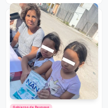
por
Publicado
Gobierno de Reynosa