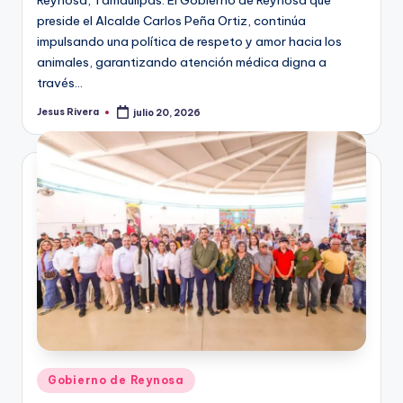
Reynosa, Tamaulipas. El Gobierno de Reynosa que
preside el Alcalde Carlos Peña Ortiz, continúa
impulsando una política de respeto y amor hacia los
animales, garantizando atención médica digna a
través…
Jesus Rivera
julio 20, 2026
Publicado
por
Publicado
Gobierno de Reynosa
en