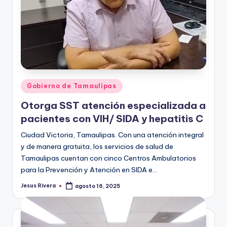
Publicado
Gobierno de Tamaulipas
en
Otorga SST atención especializada a
pacientes con VIH/ SIDA y hepatitis C
Ciudad Victoria, Tamaulipas. Con una atención integral
y de manera gratuita, los servicios de salud de
Tamaulipas cuentan con cinco Centros Ambulatorios
para la Prevención y Atención en SIDA e…
Jesus Rivera
agosto 16, 2025
Publicado
por