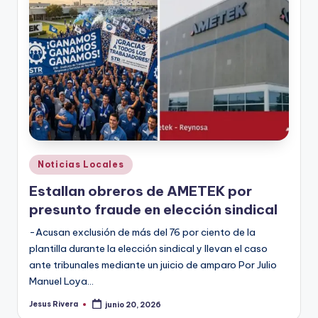
r
e
s
s
Publicado
Noticias Locales
en
Estallan obreros de AMETEK por
presunto fraude en elección sindical
-Acusan exclusión de más del 76 por ciento de la
plantilla durante la elección sindical y llevan el caso
ante tribunales mediante un juicio de amparo Por Julio
Manuel Loya…
Jesus Rivera
junio 20, 2026
Publicado
por