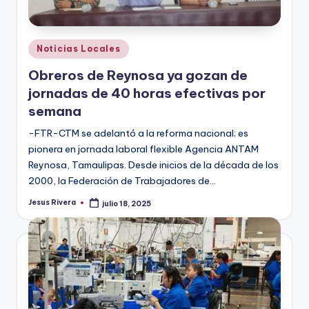
Publicado
Noticias Locales
en
Obreros de Reynosa ya gozan de
jornadas de 40 horas efectivas por
semana
-FTR-CTM se adelantó a la reforma nacional; es
pionera en jornada laboral flexible Agencia ANTAM
Reynosa, Tamaulipas. Desde inicios de la década de los
2000, la Federación de Trabajadores de…
Jesus Rivera
julio 18, 2025
Publicado
por