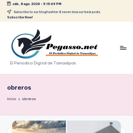
sáb., 8 ago. 2026
-
9:15:49 PM
Saltar
Subscribe to our bloghashter & never miss our best posts.
Subscribe Now!
al
contenido
p
El Periodico Digital de Tamaulipas
e
g
obreros
a
Inicio
obreros
s
o
.
p