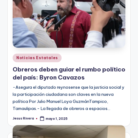
Publicado
Noticias Estatales
en
Obreros deben guiar el rumbo político
del país: Byron Cavazos
-Asegura el diputado reynosense que la justicia social y
la participación ciudadana son claves en la nueva
política Por Julio Manuel Loya GuzmánTampico,
Tamaulipas.- La llegada de obreros a espacios…
Jesus Rivera
mayo 1, 2025
Publicado
por