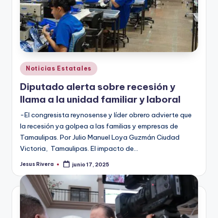
Publicado
Noticias Estatales
en
Diputado alerta sobre recesión y
llama a la unidad familiar y laboral
-El congresista reynosense y líder obrero advierte que
la recesión ya golpea a las familias y empresas de
Tamaulipas. Por Julio Manuel Loya Guzmán Ciudad
Victoria, Tamaulipas. El impacto de…
Jesus Rivera
junio 17, 2025
Publicado
por