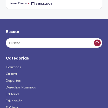
Jesus Rivera
abril 2, 2025
Publicado
por
Buscar
Categorías
Columnas
Cultura
Deportes
Derechos Humanos
Editorial
Educación
El Clima