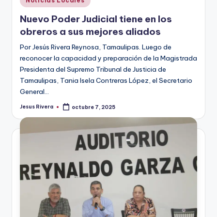
Noticias Locales
en
Nuevo Poder Judicial tiene en los
obreros a sus mejores aliados
Por Jesús Rivera Reynosa, Tamaulipas. Luego de
reconocer la capacidad y preparación de la Magistrada
Presidenta del Supremo Tribunal de Justicia de
Tamaulipas, Tania Isela Contreras López, el Secretario
General…
Jesus Rivera
octubre 7, 2025
Publicado
por