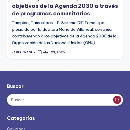
objetivos de la Agenda 2030 a través
de programas comunitarios
Tampico, Tamaulipas.- El Sistema DIF Tamaulipas,
presidido por la doctora María de Villarreal, continúa
contribuyendo a los objetivos de la Agenda 2030 de la
Organización de las Naciones Unidas (ONU),…
Jesus Rivera
abril 23, 2025
Publicado
por
Buscar
Categorías
Columnas