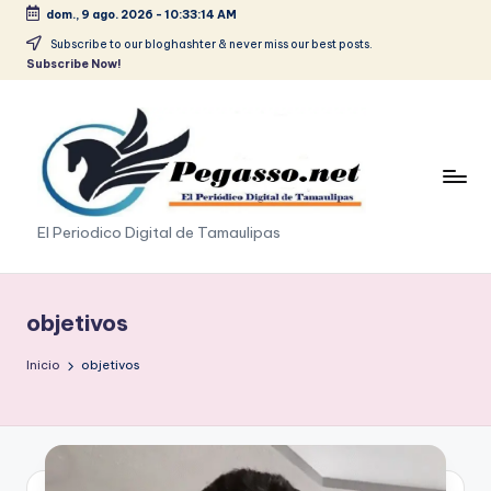
dom., 9 ago. 2026
-
10:33:15 AM
Saltar
Subscribe to our bloghashter & never miss our best posts.
Subscribe Now!
al
contenido
p
El Periodico Digital de Tamaulipas
e
g
objetivos
a
Inicio
objetivos
s
o
.
p