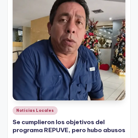
r
e
s
s
Publicado
Noticias Locales
en
Se cumplieron los objetivos del
programa REPUVE, pero hubo abusos