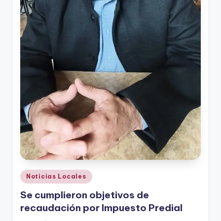
Publicado
Noticias Locales
en
Se cumplieron objetivos de
recaudación por Impuesto Predial