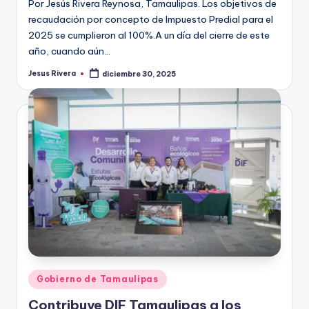
Por Jesús Rivera Reynosa, Tamaulipas. Los objetivos de
recaudación por concepto de Impuesto Predial para el
2025 se cumplieron al 100%.A un día del cierre de este
año, cuando aún…
Jesus Rivera
diciembre 30, 2025
Publicado
por
Publicado
Gobierno de Tamaulipas
en
Contribuye DIF Tamaulipas a los