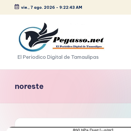
vie., 7 ago. 2026
-
9:22:44 AM
Saltar
al
contenido
p
El Periodico Digital de Tamaulipas
e
g
noreste
a
s
o