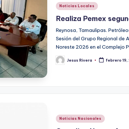
Publicado
Noticias Locales
en
Realiza Pemex segun
Reynosa, Tamaulipas. Petróleo
Sesión del Grupo Regional de
Noreste 2026 en el Complejo P
Jesus Rivera
febrero 19,
Publicado
por
Publicado
Noticias Nacionales
en