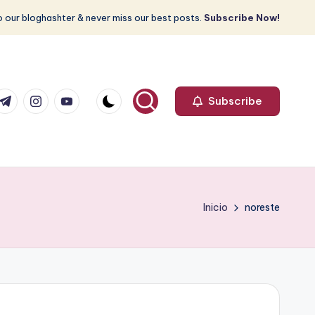
 our bloghashter & never miss our best posts.
Subscribe Now!
com
r.com
.me
instagram.com
youtube.com
Subscribe
Inicio
noreste