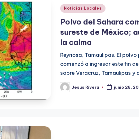
Publicado
Noticias Locales
en
Polvo del Sahara com
sureste de México; a
la calma
Reynosa, Tamaulipas. El polvo 
comenzó a ingresar este fin de
sobre Veracruz, Tamaulipas y 
Jesus Rivera
junio 28, 2
Publicado
por