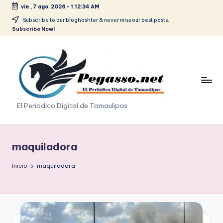
vie., 7 ago. 2026
-
1:12:34 AM
Saltar
Subscribe to our bloghashter & never miss our best posts.
Subscribe Now!
al
contenido
p
El Periodico Digital de Tamaulipas
e
g
maquiladora
a
Inicio
maquiladora
s
o
.
p