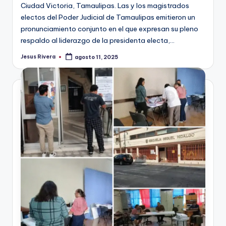
Ciudad Victoria, Tamaulipas. Las y los magistrados
electos del Poder Judicial de Tamaulipas emitieron un
pronunciamiento conjunto en el que expresan su pleno
respaldo al liderazgo de la presidenta electa,…
Jesus Rivera
agosto 11, 2025
Publicado
por