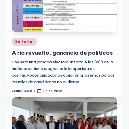
Publicado
Editorial
en
A río revuelto, ganancia de políticos
Hoy será una jornada electoral inédita.A las 8:00 de la
mañana se tiene programada la apertura de
casillas.Pocos ciudadanos acudirán a las urnas porque
los miles de candidatos no pudieron…
Jesus Rivera
junio 1, 2025
Publicado
por