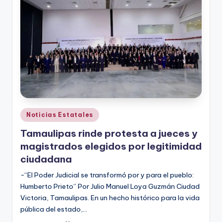
r
e
s
s
Publicado
Noticias Estatales
en
Tamaulipas rinde protesta a jueces y
magistrados elegidos por legitimidad
ciudadana
-“El Poder Judicial se transformó por y para el pueblo:
Humberto Prieto” Por Julio Manuel Loya Guzmán Ciudad
Victoria, Tamaulipas. En un hecho histórico para la vida
pública del estado,…