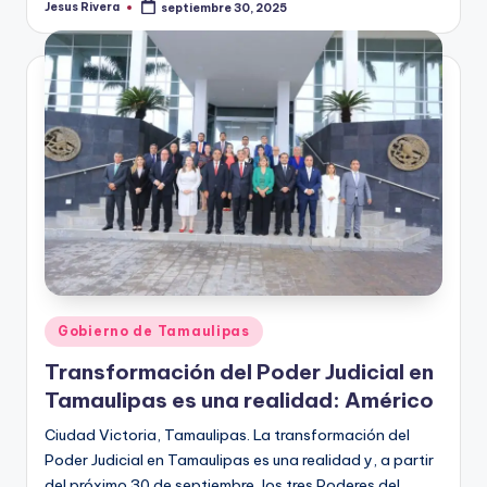
Jesus Rivera
septiembre 30, 2025
Publicado
por
Publicado
Gobierno de Tamaulipas
en
Transformación del Poder Judicial en
Tamaulipas es una realidad: Américo
Ciudad Victoria, Tamaulipas. La transformación del
Poder Judicial en Tamaulipas es una realidad y, a partir
del próximo 30 de septiembre, los tres Poderes del