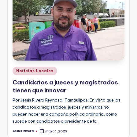
Publicado
Noticias Locales
en
Candidatos a jueces y magistrados
tienen que innovar
Por Jesús Rivera Reynosa, Tamaulipas. En vista que los
candidatos a magistrados, jueces y ministros no
pueden hacer una campaña política ordinaria, como
sucede con candidatos a presidente de la…
Jesus Rivera
mayo 1, 2025
Publicado
por