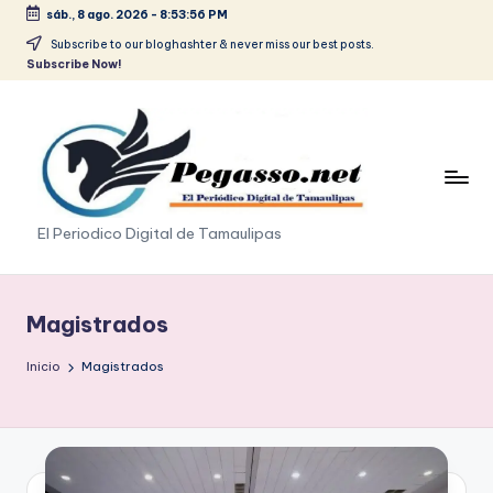
sáb., 8 ago. 2026
-
8:53:57 PM
Saltar
Subscribe to our bloghashter & never miss our best posts.
Subscribe Now!
al
contenido
p
El Periodico Digital de Tamaulipas
e
g
Magistrados
a
Inicio
Magistrados
s
o
.
p