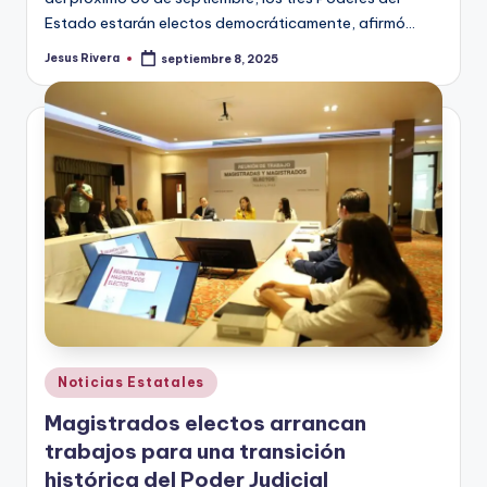
Estado estarán electos democráticamente, afirmó…
Jesus Rivera
septiembre 8, 2025
Publicado
por
Publicado
Noticias Estatales
en
Magistrados electos arrancan
trabajos para una transición
histórica del Poder Judicial