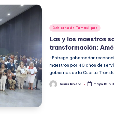
Publicado
Gobierno de Tamaulipas
en
Las y los maestros so
transformación: Amér
-Entrega gobernador reconoci
maestros por 40 años de servi
gobiernos de la Cuarta Transf
Jesus Rivera
mayo 15, 2
Publicado
por