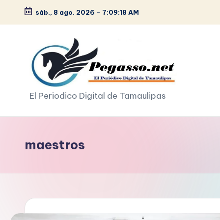
sáb., 8 ago. 2026
-
7:09:19 AM
Saltar
al
contenido
p
El Periodico Digital de Tamaulipas
e
g
maestros
a
s
o