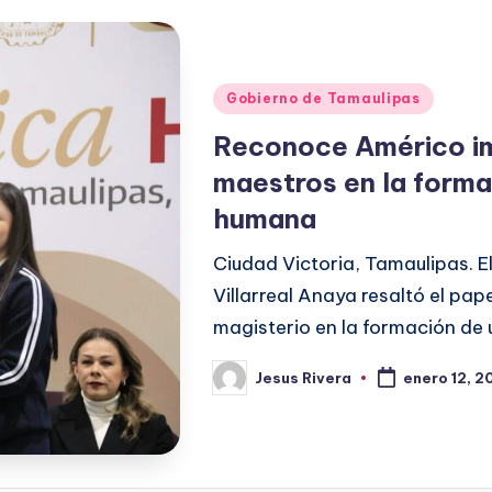
Publicado
Gobierno de Tamaulipas
en
Reconoce Américo im
maestros en la form
humana
Ciudad Victoria, Tamaulipas. 
Villarreal Anaya resaltó el pap
magisterio en la formación de
Jesus Rivera
enero 12, 2
Publicado
por