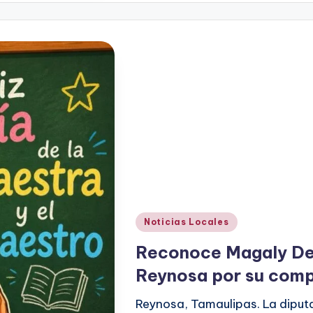
Publicado
Noticias Locales
en
Reconoce Magaly De
Reynosa por su comp
Reynosa, Tamaulipas. La diput