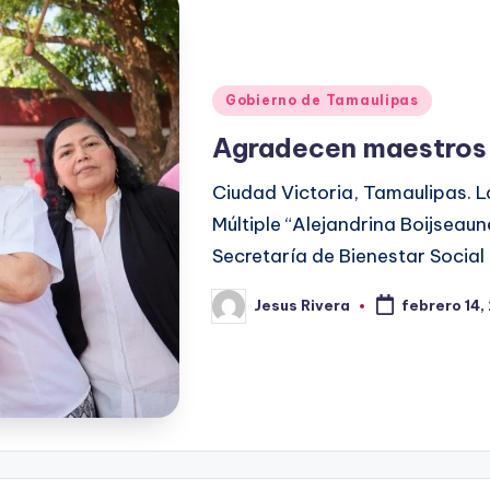
Publicado
Gobierno de Tamaulipas
en
Agradecen maestros 
Ciudad Victoria, Tamaulipas. 
Múltiple “Alejandrina Boijseau
Secretaría de Bienestar Social
Jesus Rivera
febrero 14,
Publicado
por