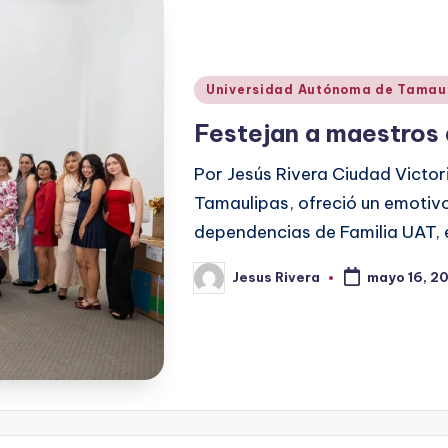
Publicado
Universidad Autónoma de Tamau
en
Festejan a maestros 
Por Jesús Rivera Ciudad Victo
Tamaulipas, ofreció un emotivo 
dependencias de Familia UAT,
Jesus Rivera
mayo 16, 2
Publicado
por