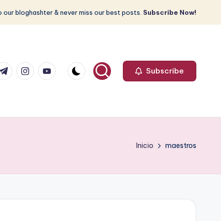
 our bloghashter & never miss our best posts.
Subscribe Now!
com
r.com
.me
instagram.com
youtube.com
Subscribe
Inicio
maestros