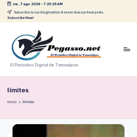
vie., 7 ago. 2026
-
7:29:26 AM
Saltar
Subscribe to our bloghashter & never miss our best posts.
Subscribe Now!
al
contenido
p
El Periodico Digital de Tamaulipas
e
g
límites
a
Inicio
límites
s
o
.
p