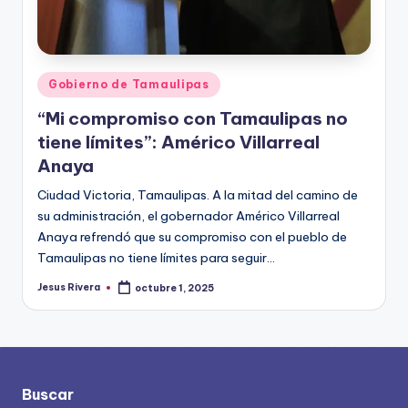
Publicado
Gobierno de Tamaulipas
en
“Mi compromiso con Tamaulipas no
tiene límites”: Américo Villarreal
Anaya
Ciudad Victoria, Tamaulipas. A la mitad del camino de
su administración, el gobernador Américo Villarreal
Anaya refrendó que su compromiso con el pueblo de
Tamaulipas no tiene límites para seguir…
Jesus Rivera
octubre 1, 2025
Publicado
por
Buscar