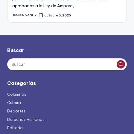
aprobadas a la Ley de Amparo,…
Jesus Rivera
octubre 5, 2025
Publicado
por
Buscar
Categorías
Columnas
Cultura
Deportes
Derechos Humanos
Editorial