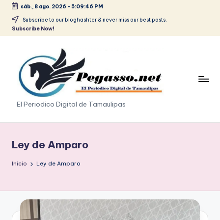
sáb., 8 ago. 2026
-
5:09:47 PM
Saltar
Subscribe to our bloghashter & never miss our best posts.
Subscribe Now!
al
contenido
p
El Periodico Digital de Tamaulipas
e
g
Ley de Amparo
a
Inicio
Ley de Amparo
s
o
.
p