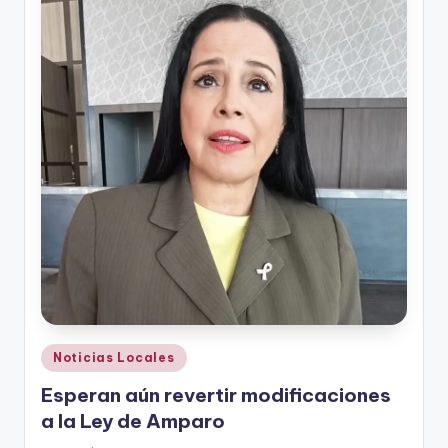
r
e
s
s
Publicado
Noticias Locales
en
Esperan aún revertir modificaciones
a la Ley de Amparo