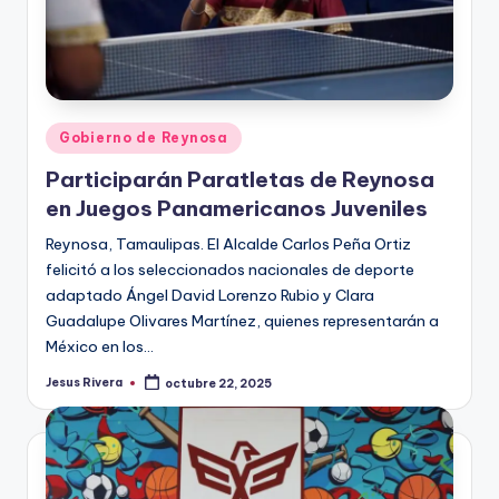
Publicado
Gobierno de Reynosa
en
Participarán Paratletas de Reynosa
en Juegos Panamericanos Juveniles
Reynosa, Tamaulipas. El Alcalde Carlos Peña Ortiz
felicitó a los seleccionados nacionales de deporte
adaptado Ángel David Lorenzo Rubio y Clara
Guadalupe Olivares Martínez, quienes representarán a
México en los…
Jesus Rivera
octubre 22, 2025
Publicado
por