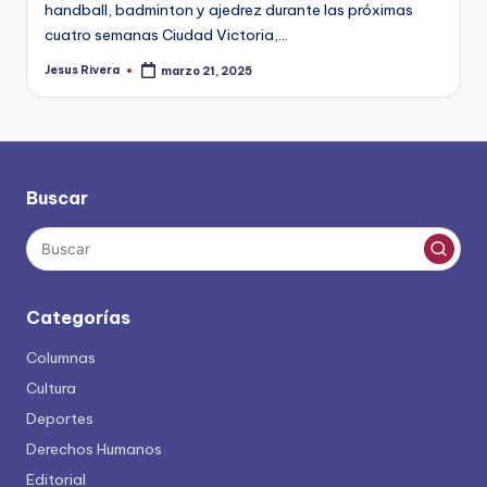
handball, badminton y ajedrez durante las próximas
cuatro semanas Ciudad Victoria,…
Jesus Rivera
marzo 21, 2025
Publicado
por
Buscar
Categorías
Columnas
Cultura
Deportes
Derechos Humanos
Editorial