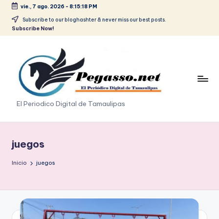
vie., 7 ago. 2026
-
8:15:19 PM
Saltar
Subscribe to our bloghashter & never miss our best posts.
Subscribe Now!
al
contenido
p
El Periodico Digital de Tamaulipas
e
g
juegos
a
Inicio
juegos
s
o
.
p