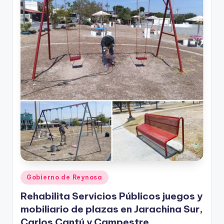
r
e
s
s
Publicado
Gobierno de Reynosa
en
Rehabilita Servicios Públicos juegos y
mobiliario de plazas en Jarachina Sur,
Carlos Cantú y Campestre