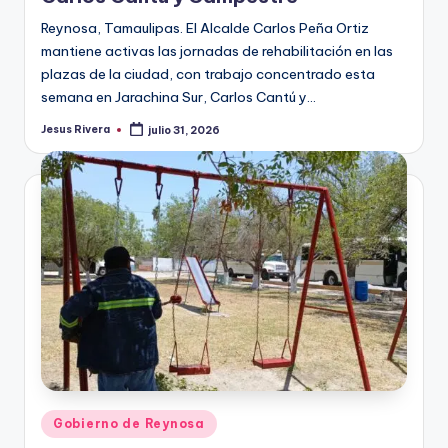
Reynosa, Tamaulipas. El Alcalde Carlos Peña Ortiz
mantiene activas las jornadas de rehabilitación en las
plazas de la ciudad, con trabajo concentrado esta
semana en Jarachina Sur, Carlos Cantú y…
Jesus Rivera
julio 31, 2026
Publicado
por
Publicado
Gobierno de Reynosa
en