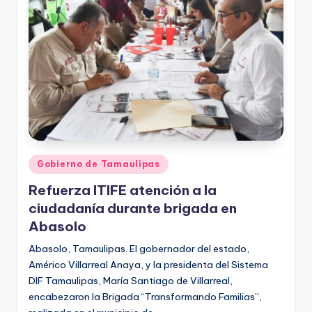
r
e
s
s
Publicado
Gobierno de Tamaulipas
en
Refuerza ITIFE atención a la
ciudadanía durante brigada en
Abasolo
Abasolo, Tamaulipas. El gobernador del estado,
Américo Villarreal Anaya, y la presidenta del Sistema
DIF Tamaulipas, María Santiago de Villarreal,
encabezaron la Brigada “Transformando Familias”,