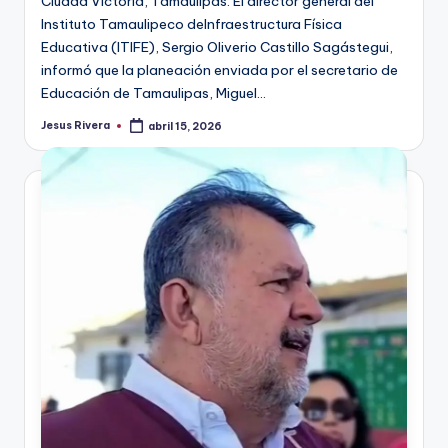
Ciudad Victoria, Tamaulipas. El director general del
Instituto Tamaulipeco deInfraestructura Física
Educativa (ITIFE), Sergio Oliverio Castillo Sagástegui,
informó que la planeación enviada por el secretario de
Educación de Tamaulipas, Miguel…
Jesus Rivera
abril 15, 2026
Publicado
por