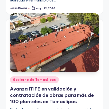
realizada en el municipio de…
Jesus Rivera
mayo 12, 2026
Publicado
por
Publicado
Gobierno de Tamaulipas
en
Avanza ITIFE en validación y
contratación de obras para más de
100 planteles en Tamaulipas