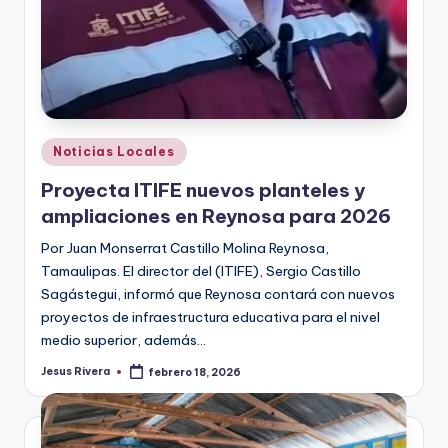
Publicado
Noticias Locales
en
Proyecta ITIFE nuevos planteles y
ampliaciones en Reynosa para 2026
Por Juan Monserrat Castillo Molina Reynosa,
Tamaulipas. El director del (ITIFE), Sergio Castillo
Sagástegui, informó que Reynosa contará con nuevos
proyectos de infraestructura educativa para el nivel
medio superior, además…
Jesus Rivera
febrero 18, 2026
Publicado
por