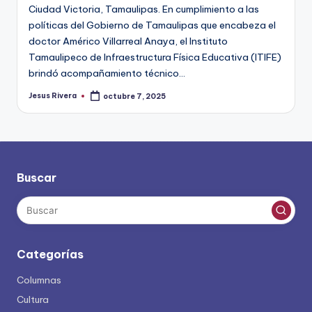
Ciudad Victoria, Tamaulipas. En cumplimiento a las
políticas del Gobierno de Tamaulipas que encabeza el
doctor Américo Villarreal Anaya, el Instituto
Tamaulipeco de Infraestructura Física Educativa (ITIFE)
brindó acompañamiento técnico…
Jesus Rivera
octubre 7, 2025
Publicado
por
Buscar
Categorías
Columnas
Cultura