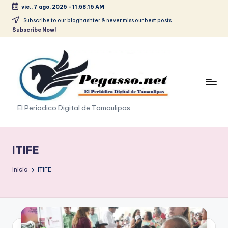
vie., 7 ago. 2026
-
11:58:16 AM
Saltar
Subscribe to our bloghashter & never miss our best posts.
Subscribe Now!
al
contenido
p
El Periodico Digital de Tamaulipas
e
g
ITIFE
a
Inicio
ITIFE
s
o
.
p