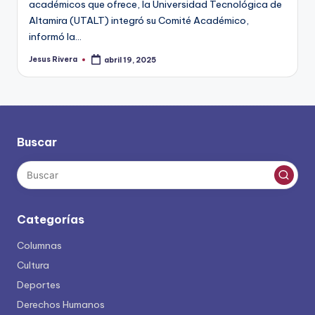
académicos que ofrece, la Universidad Tecnológica de
Altamira (UTALT) integró su Comité Académico,
informó la…
Jesus Rivera
abril 19, 2025
Publicado
por
Buscar
Categorías
Columnas
Cultura
Deportes
Derechos Humanos