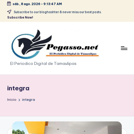
sáb., 8 ago. 2026
-
9:13:48 AM
Saltar
Subscribe to our bloghashter & never miss our best posts.
Subscribe Now!
al
contenido
p
El Periodico Digital de Tamaulipas
e
g
integra
a
Inicio
integra
s
o
.
p