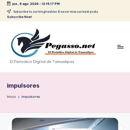
jue., 6 ago. 2026
-
12:15:17 PM
Saltar
Subscribe to our bloghashter & never miss our best posts.
Subscribe Now!
al
contenido
p
El Periodico Digital de Tamaulipas
e
g
impulsores
a
Inicio
impulsores
s
o
.
p