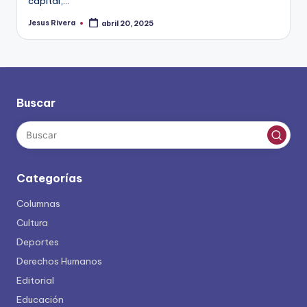
capital,…
Jesus Rivera
abril 20, 2025
Publicado
por
Buscar
Categorías
Columnas
Cultura
Deportes
Derechos Humanos
Editorial
Educación