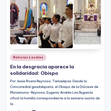
r
e
s
s
Publicado
Noticias Locales
en
En la desgracia aparece la
solidaridad: Obispo
Por Jesús Rivera Reynosa, Tamaulipas. Desde la
Concatedral guadalupana, el Obispo de la Diócesis de
Matamoros-Reynosa, Eugenio Andrés Lira Rugarcía
ofició la homilía correspondiente a la semana cuatro de
la…