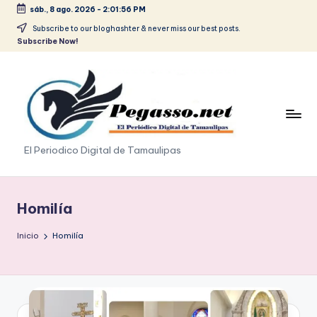
sáb., 8 ago. 2026
-
2:01:56 PM
Saltar
Subscribe to our bloghashter & never miss our best posts.
Subscribe Now!
al
contenido
p
El Periodico Digital de Tamaulipas
e
g
Homilía
a
Inicio
Homilía
s
o
.
p