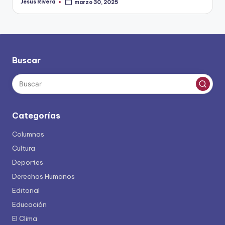
Jesus Rivera
marzo 30, 2025
Publicado
por
Buscar
Categorías
Columnas
Cultura
Deportes
Derechos Humanos
Editorial
Educación
El Clima