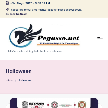
sáb., 8 ago. 2026
-
3:08:33 AM
Saltar
Subscribe to our bloghashter & never miss our best posts.
Subscribe Now!
al
contenido
p
El Periodico Digital de Tamaulipas
e
g
Halloween
a
Inicio
Halloween
s
o
.
p