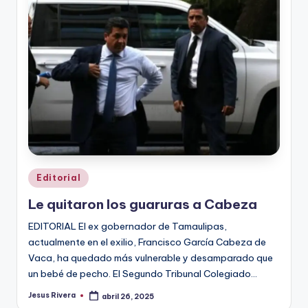
r
e
s
s
Publicado
Editorial
en
Le quitaron los guaruras a Cabeza
EDITORIAL El ex gobernador de Tamaulipas,
actualmente en el exilio, Francisco García Cabeza de
Vaca, ha quedado más vulnerable y desamparado que
un bebé de pecho. El Segundo Tribunal Colegiado…
Jesus Rivera
abril 26, 2025
Publicado
por