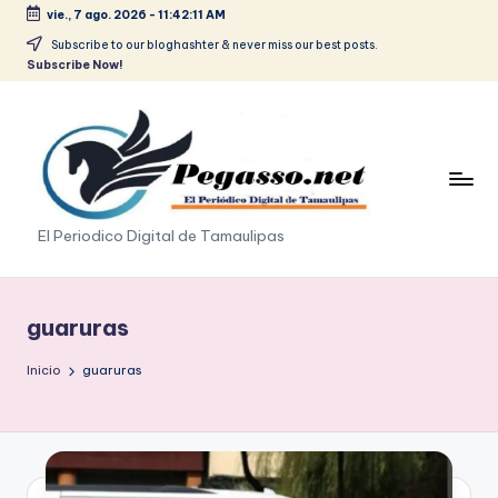
vie., 7 ago. 2026
-
11:42:11 AM
Saltar
Subscribe to our bloghashter & never miss our best posts.
Subscribe Now!
al
contenido
p
El Periodico Digital de Tamaulipas
e
g
guaruras
a
Inicio
guaruras
s
o
.
p