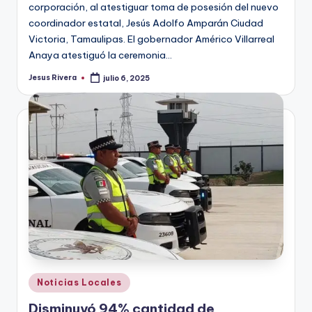
corporación, al atestiguar toma de posesión del nuevo
coordinador estatal, Jesús Adolfo Amparán Ciudad
Victoria, Tamaulipas. El gobernador Américo Villarreal
Anaya atestiguó la ceremonia…
Jesus Rivera
julio 6, 2025
Publicado
por
Publicado
Noticias Locales
en
Disminuyó 94% cantidad de