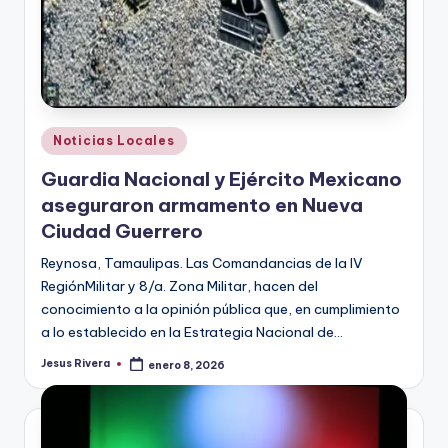
Publicado
Noticias Locales
en
Guardia Nacional y Ejército Mexicano
aseguraron armamento en Nueva
Ciudad Guerrero
Reynosa, Tamaulipas. Las Comandancias de la IV
RegiónMilitar y 8/a. Zona Militar, hacen del
conocimiento a la opinión pública que, en cumplimiento
a lo establecido en la Estrategia Nacional de…
Jesus Rivera
enero 8, 2026
Publicado
por