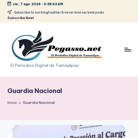
vie., 7 ago. 2026
-
6:38:43 AM
Saltar
Subscribe to our bloghashter & never miss our best posts.
Subscribe Now!
al
contenido
p
El Periodico Digital de Tamaulipas
e
g
Guardia Nacional
a
Inicio
Guardia Nacional
s
o
.
p