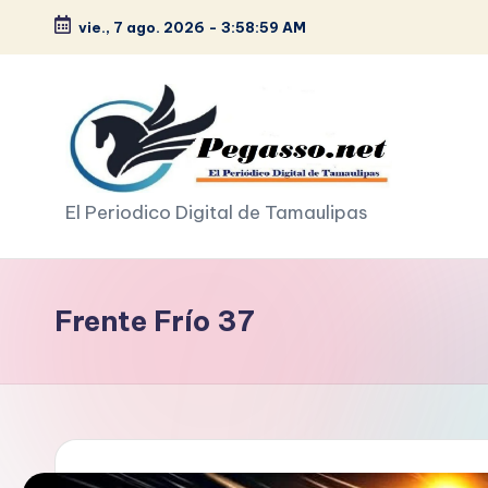
vie., 7 ago. 2026
-
3:59:00 AM
Saltar
al
contenido
p
El Periodico Digital de Tamaulipas
e
g
Frente Frío 37
a
s
o