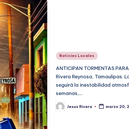
Publicado
Noticias Locales
en
ANTICIPAN TORMENTAS PARA E
Rivera Reynosa, Tamaulipas. L
seguirá la inestabilidad atmos
semanas,…
Jesus Rivera
marzo 20, 
Publicado
por