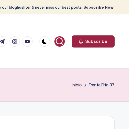
 our bloghashter & never miss our best posts.
Subscribe Now!
com
r.com
.me
instagram.com
youtube.com
Subscribe
Inicio
Frente Frío 37