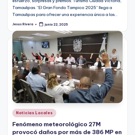
esfuerzo, sorpresas y premios: Turismo Ciudad Victoria,
Tamaulipas. “El Gran Fondo Tampico 2025” llega a
Tamaulipas para ofrecer una experiencia única a las…
Jesus Rivera
junio 22, 2025
Publicado
por
Publicado
Noticias Locales
en
Fenómeno meteorológico 27M
provocó daños por más de 386 MP en