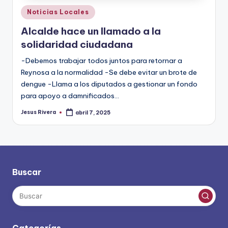
Publicado
Noticias Locales
en
Alcalde hace un llamado a la
solidaridad ciudadana
-Debemos trabajar todos juntos para retornar a
Reynosa a la normalidad -Se debe evitar un brote de
dengue -Llama a los diputados a gestionar un fondo
para apoyo a damnificados…
Jesus Rivera
abril 7, 2025
Publicado
por
Buscar