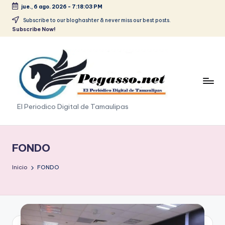
jue., 6 ago. 2026
-
7:18:04 PM
Saltar
Subscribe to our bloghashter & never miss our best posts.
Subscribe Now!
al
contenido
p
El Periodico Digital de Tamaulipas
e
g
FONDO
a
Inicio
FONDO
s
o
.
p