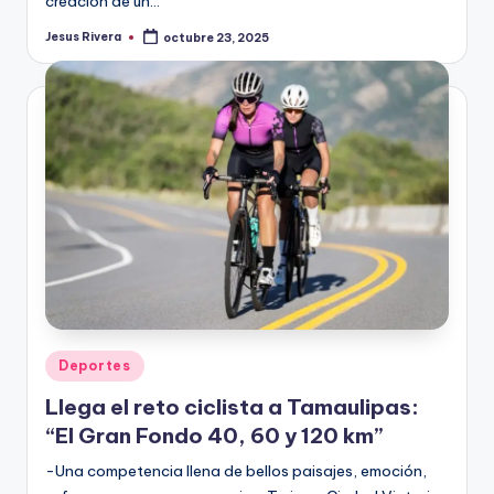
creación de un…
Jesus Rivera
octubre 23, 2025
Publicado
por
Publicado
Deportes
en
Llega el reto ciclista a Tamaulipas:
“El Gran Fondo 40, 60 y 120 km”
-Una competencia llena de bellos paisajes, emoción,