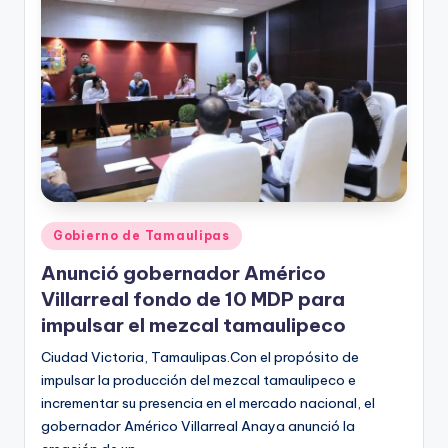
r
e
s
s
Publicado
Gobierno de Tamaulipas
en
Anunció gobernador Américo
Villarreal fondo de 10 MDP para
impulsar el mezcal tamaulipeco
Ciudad Victoria, Tamaulipas.Con el propósito de
impulsar la producción del mezcal tamaulipeco e
incrementar su presencia en el mercado nacional, el
gobernador Américo Villarreal Anaya anunció la