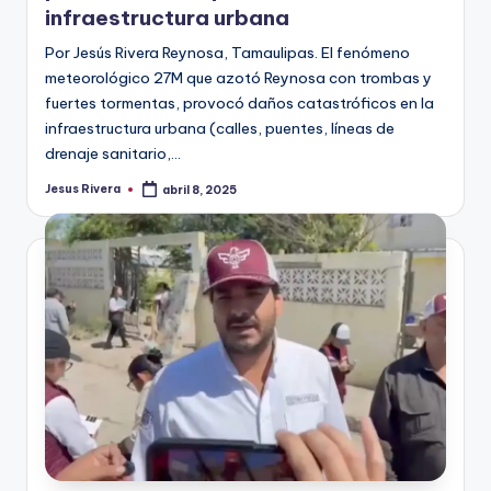
infraestructura urbana
Por Jesús Rivera Reynosa, Tamaulipas. El fenómeno
meteorológico 27M que azotó Reynosa con trombas y
fuertes tormentas, provocó daños catastróficos en la
infraestructura urbana (calles, puentes, líneas de
drenaje sanitario,…
Jesus Rivera
abril 8, 2025
Publicado
por