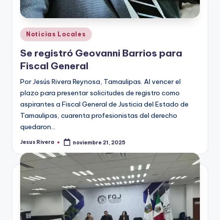
Publicado
Noticias Locales
en
Se registró Geovanni Barrios para
Fiscal General
Por Jesús Rivera Reynosa, Tamaulipas. Al vencer el
plazo para presentar solicitudes de registro como
aspirantes a Fiscal General de Justicia del Estado de
Tamaulipas, cuarenta profesionistas del derecho
quedaron…
Jesus Rivera
noviembre 21, 2025
Publicado
por