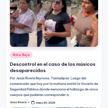
Publicado
Nota Roja
en
Descontrol en el caso de los músicos
desaparecidos
Por Jesús Rivera Reynosa, Tamaulipas. Luego del
comunicado que hoy por la mañana emitió la Vocería de
Seguridad Pública donde menciona el hallazgo de cinco
cuerpos que pudieran corresponder a…
Jesus Rivera
mayo 30, 2025
Publicado
por