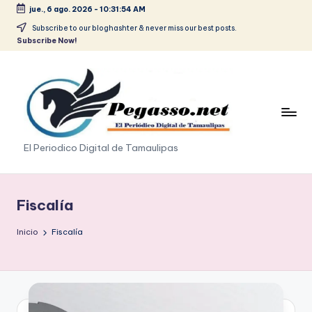
jue., 6 ago. 2026
-
10:31:55 AM
Saltar
Subscribe to our bloghashter & never miss our best posts.
Subscribe Now!
al
contenido
p
El Periodico Digital de Tamaulipas
e
g
Fiscalía
a
Inicio
Fiscalía
s
o
.
p