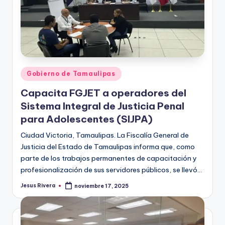
Publicado
Gobierno de Tamaulipas
en
Capacita FGJET a operadores del
Sistema Integral de Justicia Penal
para Adolescentes (SIJPA)
Ciudad Victoria, Tamaulipas. La Fiscalía General de
Justicia del Estado de Tamaulipas informa que, como
parte de los trabajos permanentes de capacitación y
profesionalización de sus servidores públicos, se llevó…
Jesus Rivera
noviembre 17, 2025
Publicado
por