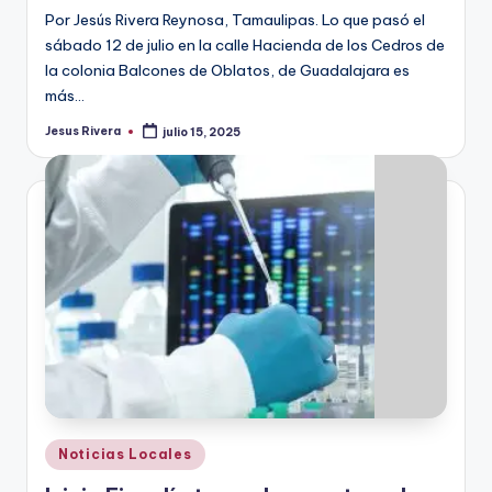
Por Jesús Rivera Reynosa, Tamaulipas. Lo que pasó el
sábado 12 de julio en la calle Hacienda de los Cedros de
la colonia Balcones de Oblatos, de Guadalajara es
más…
Jesus Rivera
julio 15, 2025
Publicado
por
Publicado
Noticias Locales
en