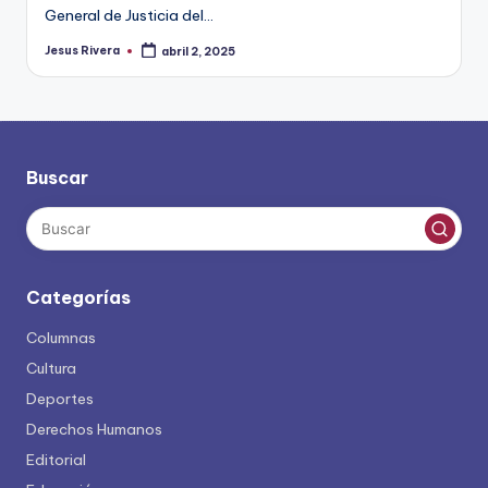
General de Justicia del…
Jesus Rivera
abril 2, 2025
Publicado
por
Buscar
Categorías
Columnas
Cultura
Deportes
Derechos Humanos
Editorial