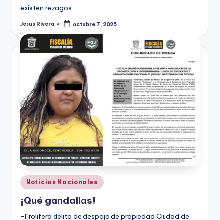
existen rezagos…
Jesus Rivera
octubre 7, 2025
Publicado
por
Publicado
Noticias Nacionales
en
¡Qué gandallas!
-Prolifera delito de despojo de propiedad Ciudad de