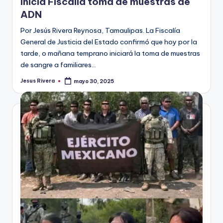
Inicia Fiscalía toma de muestras de
ADN
Por Jesús Rivera Reynosa, Tamaulipas. La Fiscalía
General de Justicia del Estado confirmó que hoy por la
tarde, o mañana temprano iniciará la toma de muestras
de sangre a familiares…
Jesus Rivera
mayo 30, 2025
Publicado
por