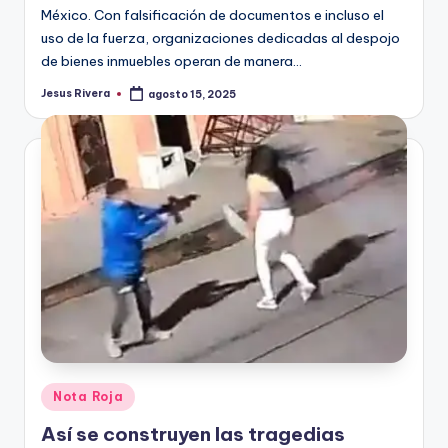
México. Con falsificación de documentos e incluso el
uso de la fuerza, organizaciones dedicadas al despojo
de bienes inmuebles operan de manera…
Jesus Rivera
agosto 15, 2025
Publicado
por
Publicado
Nota Roja
en
Así se construyen las tragedias