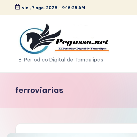
vie., 7 ago. 2026
-
9:16:25 AM
Saltar
al
contenido
p
El Periodico Digital de Tamaulipas
e
g
ferroviarias
a
s
o