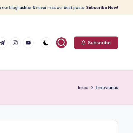
 our bloghashter & never miss our best posts.
Subscribe Now!
com
r.com
.me
instagram.com
youtube.com
Subscribe
Inicio
ferroviarias