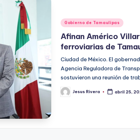
Publicado
Gobierno de Tamaulipas
en
Afinan Américo Villar
ferroviarias de Tama
Ciudad de México. El gobernador
Agencia Reguladora de Transpo
sostuvieron una reunión de tra
Jesus Rivera
abril 25, 2
Publicado
por