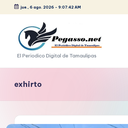
jue., 6 ago. 2026
-
9:07:43 AM
Saltar
al
contenido
p
El Periodico Digital de Tamaulipas
e
g
exhirto
a
s
o