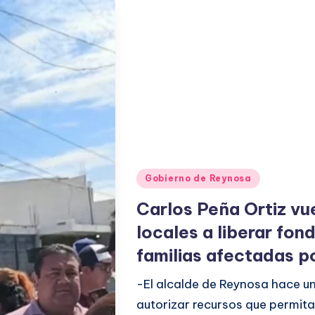
Publicado
Gobierno de Reynosa
en
Carlos Peña Ortiz vu
locales a liberar fon
familias afectadas p
-El alcalde de Reynosa hace un
autorizar recursos que permit