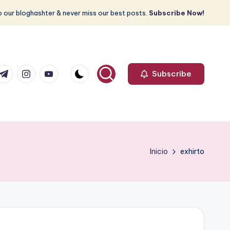
 our bloghashter & never miss our best posts.
Subscribe Now!
com
r.com
.me
instagram.com
youtube.com
Subscribe
Inicio
exhirto