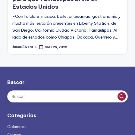
Estados Unidos
-Con folclore, música, baile, artesanías, gastronomía y
mucho más, estarán presentes en Liberty Station, de
San Diego, California Ciudad Victoria, Tamaulipas. Al
lado de estados como Chiapas, Oaxaca, Guerrero y…
Jesus Rivera
abril 25, 2025
Publicado
por
Buscar
Categorías
Columnas