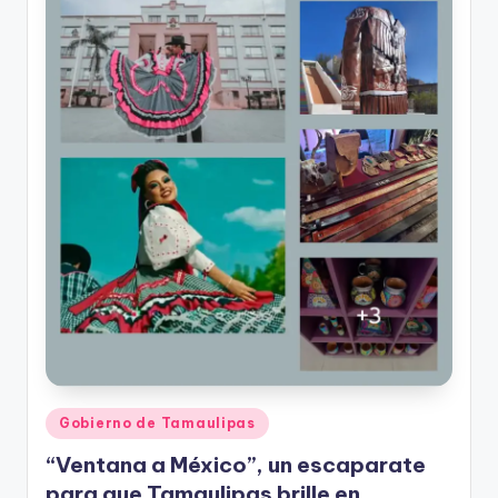
r
e
s
s
Publicado
Gobierno de Tamaulipas
en
“Ventana a México”, un escaparate
para que Tamaulipas brille en