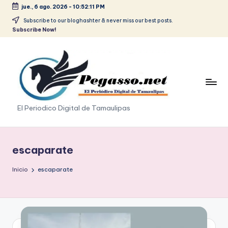
jue., 6 ago. 2026
-
10:52:12 PM
Saltar
Subscribe to our bloghashter & never miss our best posts.
Subscribe Now!
al
contenido
p
El Periodico Digital de Tamaulipas
e
g
escaparate
a
Inicio
escaparate
s
o
.
p