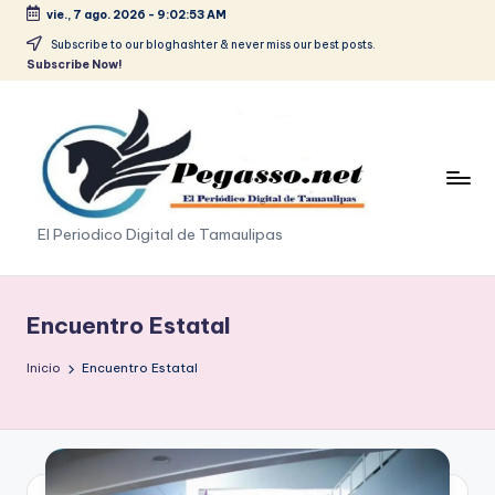
vie., 7 ago. 2026
-
9:02:53 AM
Saltar
Subscribe to our bloghashter & never miss our best posts.
Subscribe Now!
al
contenido
p
El Periodico Digital de Tamaulipas
e
g
Encuentro Estatal
a
Inicio
Encuentro Estatal
s
o
.
p