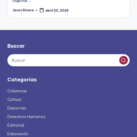
capital,…
Jesus Rivera
abril 20, 2025
Publicado
por
Buscar
Categorías
Columnas
Cultura
Deportes
Derechos Humanos
Editorial
Educación