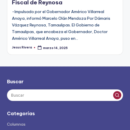
Fiscal de Reynosa
-Impulsado por el Gobernador Américo Villarreal
Anaya, informó Marcelo Olán Mendoza Por Dámaris
Vázquez Reynosa, Tamaulipas. El Gobierno de
Tamaulipas, que encabeza el Gobernador, Doctor
Américo Villarreal Anaya, puso en…
Jesus Rivera
marzo 14, 2025
Publicado
por
Buscar
Categorías
Columnas