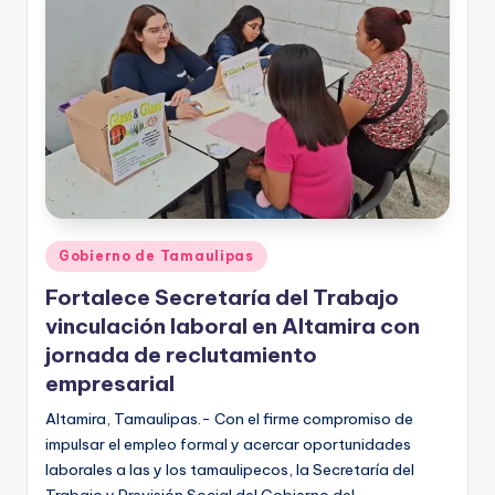
r
e
s
s
Publicado
Gobierno de Tamaulipas
en
Fortalece Secretaría del Trabajo
vinculación laboral en Altamira con
jornada de reclutamiento
empresarial
Altamira, Tamaulipas.- Con el firme compromiso de
impulsar el empleo formal y acercar oportunidades
laborales a las y los tamaulipecos, la Secretaría del
Trabajo y Previsión Social del Gobierno del…