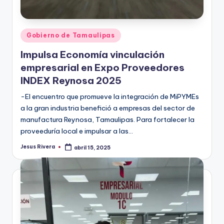
Publicado
Gobierno de Tamaulipas
en
Impulsa Economía vinculación
empresarial en Expo Proveedores
INDEX Reynosa 2025
-El encuentro que promueve la integración de MiPYMEs
a la gran industria benefició a empresas del sector de
manufactura Reynosa, Tamaulipas. Para fortalecer la
proveeduría local e impulsar a las…
Jesus Rivera
abril 15, 2025
Publicado
por