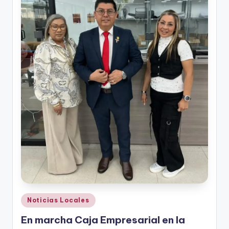
Publicado
Noticias Locales
en
En marcha Caja Empresarial en la