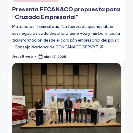
en
Presenta FECANACO propuesta para
“Cruzada Empresarial”
Matamoros, Tamaulipas. “La fuerza de quienes abren
sus negocios cada día ahora tiene voz y rumbo: inicia la
transformación desde el corazón empresarial del país”:
Consejo Nacional de CONCANACO SERVYTUR…
Jesus Rivera
abril 17, 2025
Publicado
por