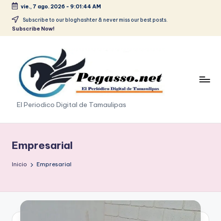
vie., 7 ago. 2026
-
9:01:44 AM
Saltar
Subscribe to our bloghashter & never miss our best posts.
Subscribe Now!
al
contenido
p
El Periodico Digital de Tamaulipas
e
g
Empresarial
a
Inicio
Empresarial
s
o
.
p