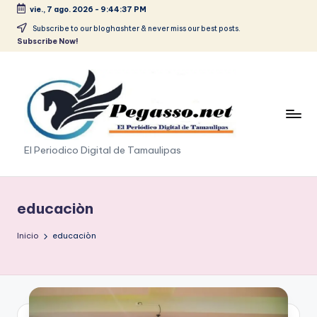
vie., 7 ago. 2026
-
9:44:37 PM
Saltar
Subscribe to our bloghashter & never miss our best posts.
Subscribe Now!
al
contenido
p
El Periodico Digital de Tamaulipas
e
g
educaciòn
a
Inicio
educaciòn
s
o
.
p