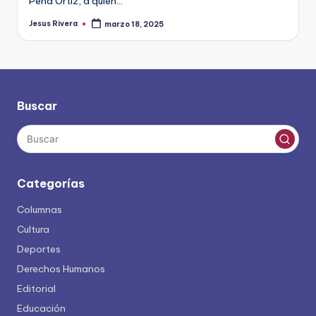
Peña Ortiz, a quien…
Jesus Rivera
marzo 18, 2025
Publicado
por
Buscar
Categorías
Columnas
Cultura
Deportes
Derechos Humanos
Editorial
Educación