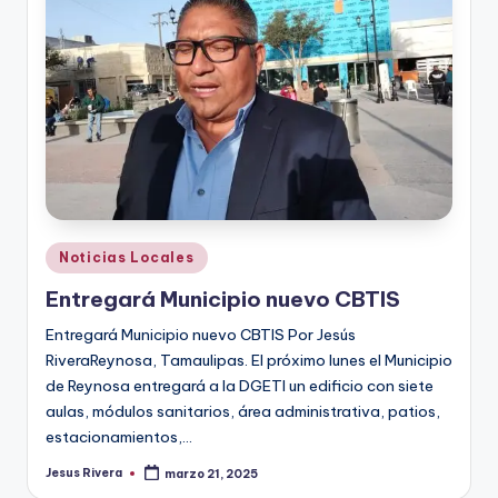
r
e
s
s
Publicado
Noticias Locales
en
Entregará Municipio nuevo CBTIS
Entregará Municipio nuevo CBTIS Por Jesús
RiveraReynosa, Tamaulipas. El próximo lunes el Municipio
de Reynosa entregará a la DGETI un edificio con siete
aulas, módulos sanitarios, área administrativa, patios,
estacionamientos,…
Jesus Rivera
marzo 21, 2025
Publicado
por