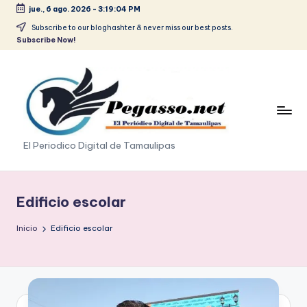
jue., 6 ago. 2026
-
3:19:04 PM
Saltar
Subscribe to our bloghashter & never miss our best posts.
Subscribe Now!
al
contenido
p
El Periodico Digital de Tamaulipas
e
g
Edificio escolar
a
Inicio
Edificio escolar
s
o
.
p