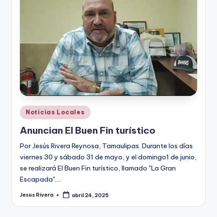
r
e
s
s
Publicado
Noticias Locales
en
Anuncian El Buen Fin turístico
Por Jesús Rivera Reynosa, Tamaulipas. Durante los días
viernes 30 y sábado 31 de mayo, y el domingo1 de junio,
se realizará El Buen Fin turístico, llamado "La Gran
Escapada".…
Jesus Rivera
abril 24, 2025
Publicado
por