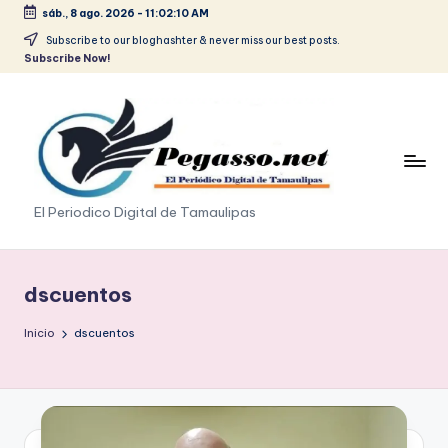
sáb., 8 ago. 2026
-
11:02:10 AM
Saltar
Subscribe to our bloghashter & never miss our best posts.
Subscribe Now!
al
contenido
p
El Periodico Digital de Tamaulipas
e
g
dscuentos
a
Inicio
dscuentos
s
o
.
p