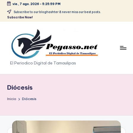
vie., 7 ago. 2026
-
5:26:00 PM
Saltar
Subscribe to our bloghashter & never miss our best posts.
Subscribe Now!
al
contenido
p
El Periodico Digital de Tamaulipas
e
g
Diócesis
a
Inicio
Diócesis
s
o
.
p