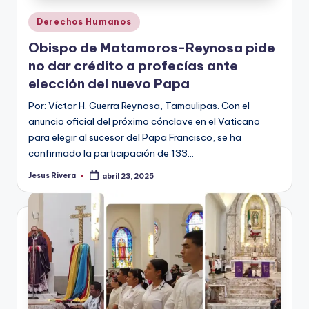
Publicado
Derechos Humanos
en
Obispo de Matamoros-Reynosa pide
no dar crédito a profecías ante
elección del nuevo Papa
Por: Víctor H. Guerra Reynosa, Tamaulipas. Con el
anuncio oficial del próximo cónclave en el Vaticano
para elegir al sucesor del Papa Francisco, se ha
confirmado la participación de 133…
Jesus Rivera
abril 23, 2025
Publicado
por