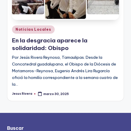
Publicado
Noticias Locales
en
En la desgracia aparece la
solidaridad: Obispo
Por Jesús Rivera Reynosa, Tamaulipas. Desde la
Concatedral guadalupana, el Obispo de la Diócesis de
Matamoros-Reynosa, Eugenio Andrés Lira Rugarcía
ofició la homilía correspondiente a la semana cuatro de
la…
Jesus Rivera
marzo 30, 2025
Publicado
por
Buscar