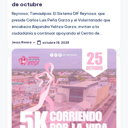
de octubre
Reynosa, Tamaulipas. El Sistema DIF Reynosa, que
preside Carlos Luis Peña Garza y el Voluntariado que
encabeza Alejandra Yelitza Garza, invitan a la
ciudadanía a continuar apoyando el Centro de…
Jesus Rivera
octubre 18, 2025
Publicado
por