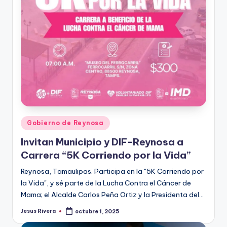
Publicado
Gobierno de Reynosa
en
Invitan Municipio y DIF-Reynosa a
Carrera “5K Corriendo por la Vida”
Reynosa, Tamaulipas. Participa en la "5K Corriendo por
la Vida", y sé parte de la Lucha Contra el Cáncer de
Mama; el Alcalde Carlos Peña Ortiz y la Presidenta del…
Jesus Rivera
octubre 1, 2025
Publicado
por