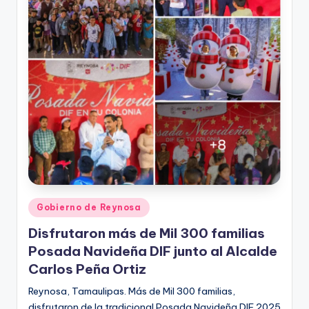
Publicado
Gobierno de Reynosa
en
Disfrutaron más de Mil 300 familias
Posada Navideña DIF junto al Alcalde
Carlos Peña Ortiz
Reynosa, Tamaulipas. Más de Mil 300 familias,
disfrutaron de la tradicional Posada Navideña DIF 2025