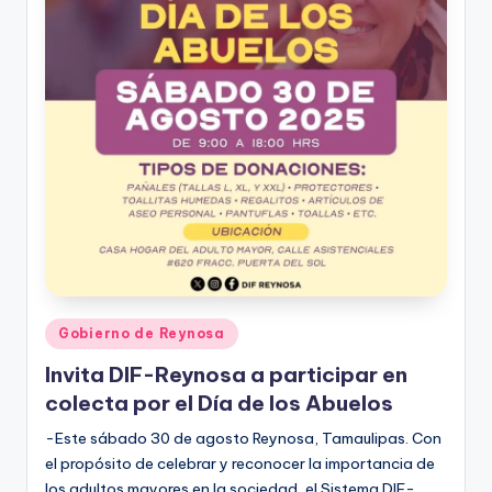
Publicado
Gobierno de Reynosa
en
Invita DIF-Reynosa a participar en
colecta por el Día de los Abuelos
-Este sábado 30 de agosto Reynosa, Tamaulipas. Con
el propósito de celebrar y reconocer la importancia de
los adultos mayores en la sociedad, el Sistema DIF-