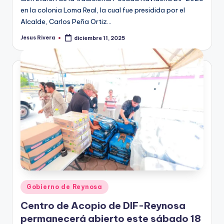
en la colonia Loma Real, la cual fue presidida por el
Alcalde, Carlos Peña Ortiz…
Jesus Rivera
diciembre 11, 2025
Publicado
por
Publicado
Gobierno de Reynosa
en
Centro de Acopio de DIF-Reynosa
permanecerá abierto este sábado 18