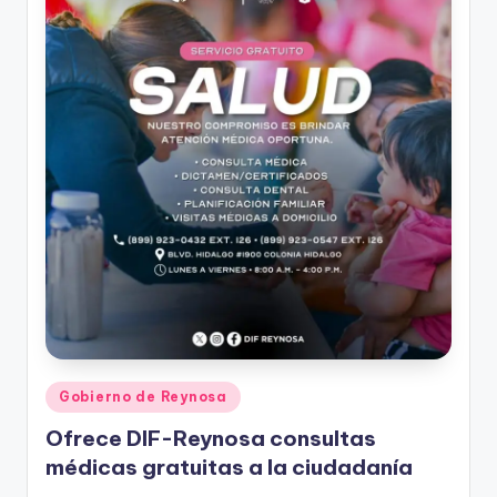
r
e
s
s
Publicado
Gobierno de Reynosa
en
Ofrece DIF-Reynosa consultas
médicas gratuitas a la ciudadanía