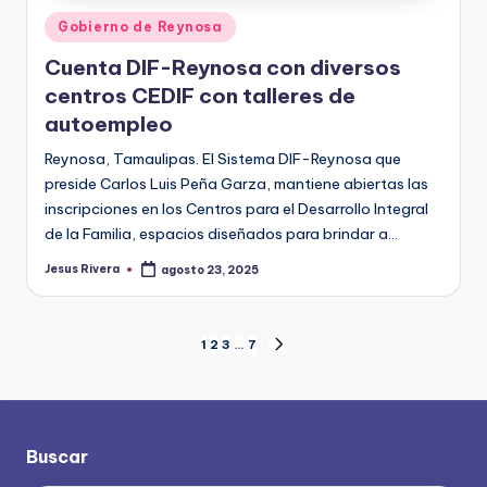
Publicado
Gobierno de Reynosa
en
Cuenta DIF-Reynosa con diversos
centros CEDIF con talleres de
autoempleo
Reynosa, Tamaulipas. El Sistema DIF-Reynosa que
preside Carlos Luis Peña Garza, mantiene abiertas las
inscripciones en los Centros para el Desarrollo Integral
de la Familia, espacios diseñados para brindar a…
Jesus Rivera
agosto 23, 2025
Publicado
por
Paginación
1
2
3
…
7
SIGUIENTE
PÁGINA
de
entradas
Buscar