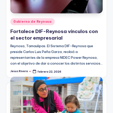
Publicado
Gobierno de Reynosa
en
Fortalece DIF-Reynosa vínculos con
el sector empresarial
Reynosa, Tamaulipas. El Sistema DIF-Reynosa que
preside Carlos Luis Peña Garza, recibió a
representantes de la empresa NIDEC Power Reynosa,
con el objetivo de dar a conocer los distintos servicios…
Jesus Rivera
febrero 22, 2026
Publicado
por