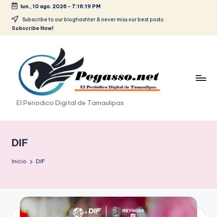
lun., 10 ago. 2026
-
7:16:21 PM
Saltar
Subscribe to our bloghashter & never miss our best posts.
Subscribe Now!
al
contenido
p
El Periodico Digital de Tamaulipas
e
g
DIF
a
Inicio
DIF
s
o
.
p