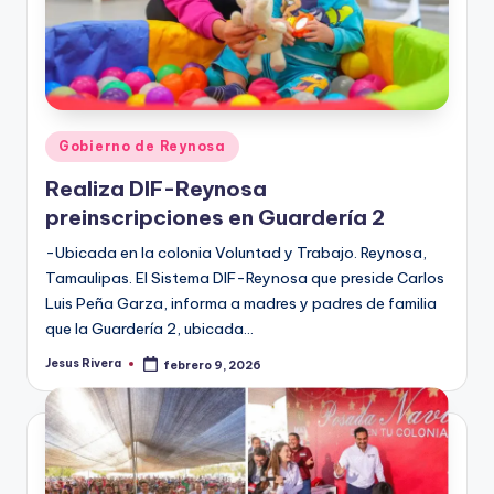
Publicado
Gobierno de Reynosa
en
Realiza DIF-Reynosa
preinscripciones en Guardería 2
-Ubicada en la colonia Voluntad y Trabajo. Reynosa,
Tamaulipas. El Sistema DIF-Reynosa que preside Carlos
Luis Peña Garza, informa a madres y padres de familia
que la Guardería 2, ubicada…
Jesus Rivera
febrero 9, 2026
Publicado
por