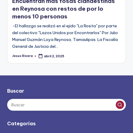
Encuentran más fosas clandestinas
en Reynosa con restos de por lo
menos 10 personas
-El hallazgo se realizó en el ejido "La Rosita" por parte
del colectivo "Lazos Unidos por Encontrarlos" Por Julio
Manuel Guzmán Loya Reynosa, Tamaulipas. La Fiscalía
General de Justicia del…
Jesus Rivera
abril 2, 2025
Publicado
por
Buscar
Categorías