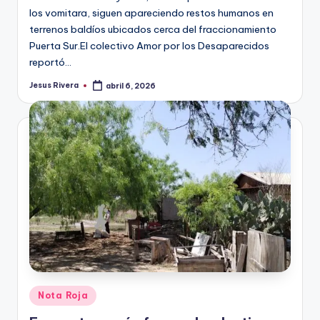
los vomitara, siguen apareciendo restos humanos en
terrenos baldíos ubicados cerca del fraccionamiento
Puerta Sur.El colectivo Amor por los Desaparecidos
reportó…
Jesus Rivera
abril 6, 2026
Publicado
por
Publicado
Nota Roja
en