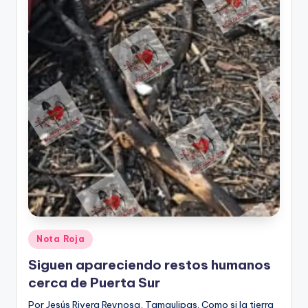
Publicado
Nota Roja
en
Siguen apareciendo restos humanos
cerca de Puerta Sur
Por Jesús Rivera Reynosa, Tamaulipas. Como si la tierra