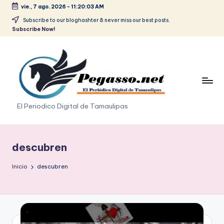
vie., 7 ago. 2026
-
11:20:04 AM
Saltar
Subscribe to our bloghashter & never miss our best posts.
Subscribe Now!
al
contenido
p
El Periodico Digital de Tamaulipas
e
g
descubren
a
Inicio
descubren
s
o
.
p