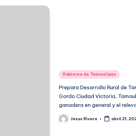
Publicado
Gobierno de Tamaulipas
en
Prepara Desarrollo Rural de T
Gordo Ciudad Victoria, Tamauli
ganadera en general y el rele
Jesus Rivera
abril 21, 20
Publicado
por