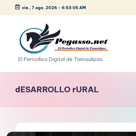
vie., 7 ago. 2026
-
6:53:06 AM
Saltar
al
contenido
p
El Periodico Digital de Tamaulipas
e
g
dESARROLLO rURAL
a
s
o