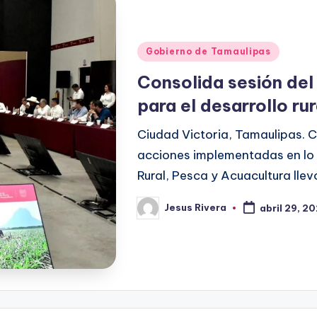
Publicado
Gobierno de Tamaulipas
en
Consolida sesión del
para el desarrollo ru
Ciudad Victoria, Tamaulipas. C
acciones implementadas en lo q
Rural, Pesca y Acuacultura lle
Jesus Rivera
abril 29, 2
Publicado
por