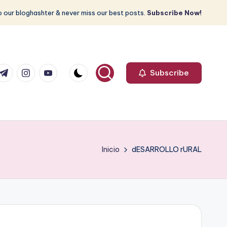
 our bloghashter & never miss our best posts.
Subscribe Now!
com
r.com
.me
instagram.com
youtube.com
Subscribe
Inicio
dESARROLLO rURAL